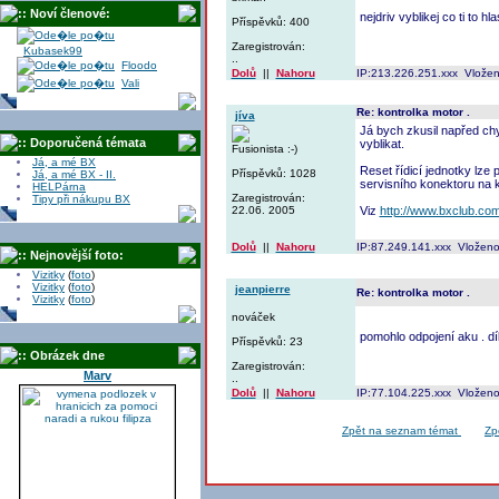
:: Noví členové:
nejdriv vyblikej co ti to hl
Příspěvků: 400
Zaregistrován:
Kubasek99
..
Floodo
Dolů
||
Nahoru
IP:213.226.251.xxx Vlože
Vali
Re: kontrolka motor .
jíva
Já bych zkusil napřed ch
:: Doporučená témata
vyblikat.
Fusionista :-)
Já, a mé BX
Reset řídicí jednotky lze
Příspěvků: 1028
Já, a mé BX - II.
servisního konektoru na k
HELPárna
Zaregistrován:
Tipy při nákupu BX
22.06. 2005
Viz
http://www.bxclub.co
Dolů
||
Nahoru
IP:87.249.141.xxx Vloženo
:: Nejnovější foto:
Vizitky
(
foto
)
Vizitky
(
foto
)
jeanpierre
Re: kontrolka motor .
Vizitky
(
foto
)
nováček
pomohlo odpojení aku . dí
Příspěvků: 23
:: Obrázek dne
Zaregistrován:
Marv
..
Dolů
||
Nahoru
IP:77.104.225.xxx Vloženo
Zpět na seznam témat
Zp