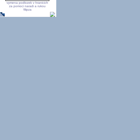
vymena podlozek v hranicich
za pomoci naradi a rukou
filipza