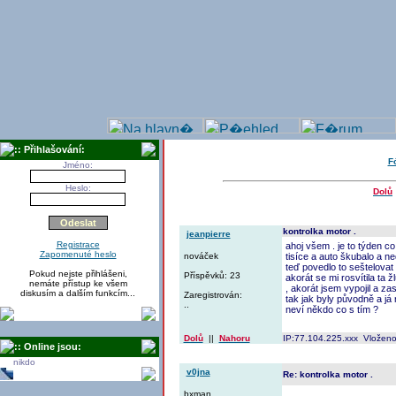
:: Přihlašování:
F
Jméno:
Heslo:
Dolů
kontrolka motor .
jeanpierre
Registrace
ahoj všem . je to týden co
Zapomenuté heslo
nováček
tisíce a auto škubalo a ne
teď povedlo to seštelovat
Pokud nejste přihlášeni,
Příspěvků: 23
akorát se mi rosvítila ta 
nemáte přístup ke všem
, akorát jsem vypojil a za
diskusím a dalším funkcím...
Zaregistrován:
tak jak byly původně a já 
..
neví někdo co s tím ?
Dolů
||
Nahoru
IP:77.104.225.xxx Vloženo
:: Online jsou:
nikdo
v0jna
Re: kontrolka motor .
bxman