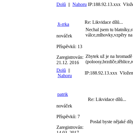
Dolů
||
Nahoru
IP:188.92.13.xxx Vlož
Re: Likvidace dílů...
Ji-rrka
Nechal jsem tu blatníky,sv
válce,mlhovky,vzpěry na h
nováček
Příspěvků: 13
Zbytek už je na hromadě 
Zaregistrován:
(poloosy,brzdiče,těhlice,
21.12. 2016
Dolů
||
IP:188.92.13.xxx Vložen
Nahoru
patrik
Re: Likvidace dílů...
nováček
Příspěvků: 7
Poslal byste nějaké díl
Zaregistrován:
14.03. 2017