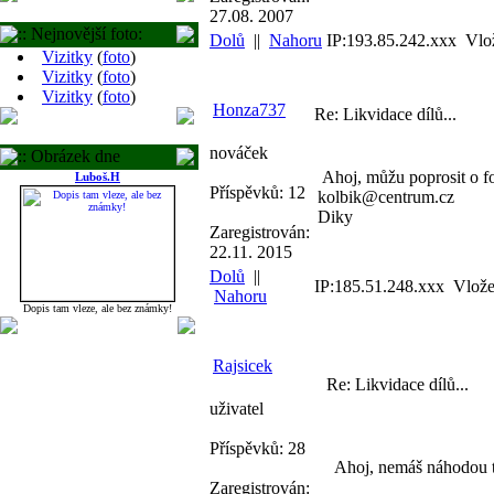
27.08. 2007
:: Nejnovější foto:
Dolů
||
Nahoru
IP:193.85.242.xxx Vlo
Vizitky
(
foto
)
Vizitky
(
foto
)
Vizitky
(
foto
)
Honza737
Re: Likvidace dílů...
nováček
:: Obrázek dne
Ahoj, můžu poprosit o fo
Luboš.H
Příspěvků: 12
kolbik@centrum.cz
Diky
Zaregistrován:
22.11. 2015
Dolů
||
IP:185.51.248.xxx Vlože
Nahoru
Dopis tam vleze, ale bez známky!
Rajsicek
Re: Likvidace dílů...
uživatel
Příspěvků: 28
Ahoj, nemáš náhodou t
Zaregistrován: