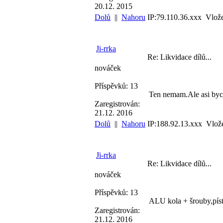
20.12. 2015
Dolů
||
Nahoru
IP:79.110.36.xxx Vlož
Ji-rrka
Re: Likvidace dílů...
nováček
Příspěvků: 13
Ten nemam.Ale asi bych
Zaregistrován:
21.12. 2016
Dolů
||
Nahoru
IP:188.92.13.xxx Vlož
Ji-rrka
Re: Likvidace dílů...
nováček
Příspěvků: 13
ALU kola + šrouby,píst
Zaregistrován:
21.12. 2016