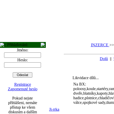
:: Přihlašování:
INZERCE
>
Jméno:
Dolů
||
Heslo:
Likvidace dílů...
Na BX:
Registrace
poloosy,koule,startéry,ra
Zapomenuté heslo
dveře,blatníky,kapoty,hl
hadice,pístnice,chladičo
Pokud nejste
válce,spojkové sady,tlumi
přihlášeni, nemáte
přístup ke všem
Ji-rrka
diskusím a dalším