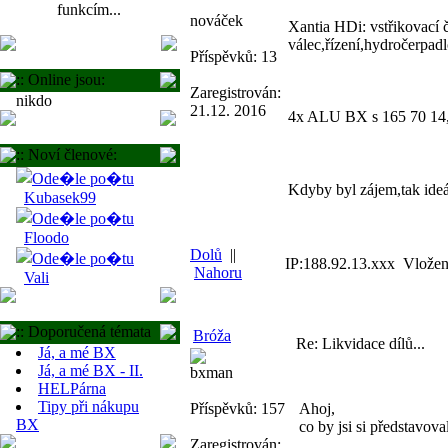
funkcím...
nováček
Xantia HDi: vstřikovací 
válec,řízení,hydročerpadlo
Příspěvků: 13
:: Online jsou:
Zaregistrován:
nikdo
21.12. 2016
4x ALU BX s 165 70 14,l
:: Noví členové:
Kdyby byl zájem,tak ideá
Kubasek99
Floodo
Dolů
||
IP:188.92.13.xxx Vložen
Nahoru
Vali
:: Doporučená témata
Bróža
Re: Likvidace dílů...
Já, a mé BX
Já, a mé BX - II.
bxman
HELPárna
Tipy při nákupu
Příspěvků: 157
Ahoj,
BX
co by jsi si představov
Zaregistrován: