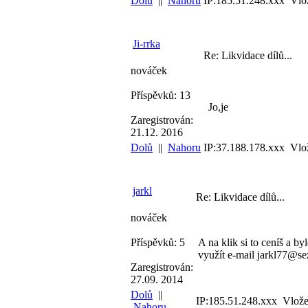
Dolů
||
Nahoru
IP:185.51.248.xxx Vlo
Ji-rrka
Re: Likvidace dílů...
nováček
Příspěvků: 13
Jo,je
Zaregistrován:
21.12. 2016
Dolů
||
Nahoru
IP:37.188.178.xxx Vlo
jarkl
Re: Likvidace dílů...
nováček
Příspěvků: 5
A na klik si to ceníš a 
využít e-mail jarkl77@s
Zaregistrován:
27.09. 2014
Dolů
||
IP:185.51.248.xxx Vlože
Nahoru