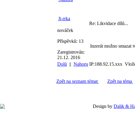
Ji-rrka
Re: Likvidace dílů...
nováček
Příspěvků: 13
Inzerát možno smazat
Zaregistrován:
21.12. 2016
Dolů
||
Nahoru
IP:188.92.15.xxx Vlož
Zpět na seznam témat
Zpět na téma
Design by
Dalik & H