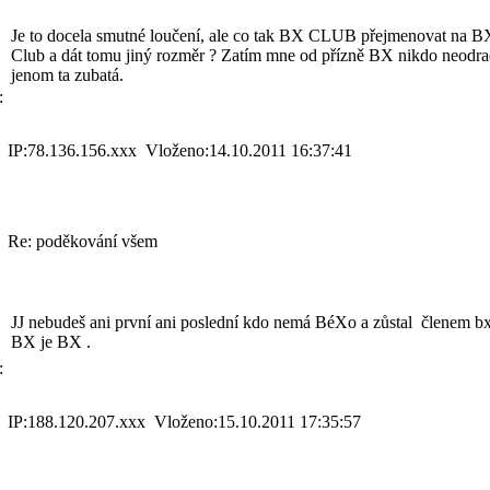
Je to docela smutné loučení, ale co tak BX CLUB přejmenovat na B
Club a dát tomu jiný rozměr ? Zatím mne od přízně BX nikdo neodra
jenom ta zubatá.
:
IP:78.136.156.xxx Vloženo:14.10.2011 16:37:41
Re: poděkování všem
JJ nebudeš ani první ani poslední kdo nemá BéXo a zůstal členem b
BX je BX .
:
IP:188.120.207.xxx Vloženo:15.10.2011 17:35:57