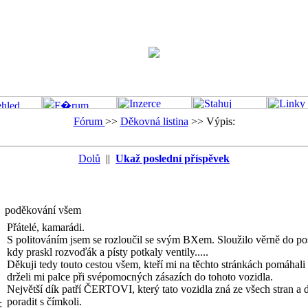
Fórum
>>
Děkovná listina
>>
Výpis:
Dolů
||
Ukaž poslední příspěvek
poděkování všem
Přátelé, kamarádi.
S politováním jsem se rozloučil se svým BXem. Sloužilo věrně do pos
kdy praskl rozvoďák a písty potkaly ventily.....
Děkuji tedy touto cestou všem, kteří mi na těchto stránkách pomáhali
drželi mi palce při svépomocných zásazích do tohoto vozidla.
Největší dík patří ČERTOVI, který tato vozidla zná ze všech stran a
poradit s čímkoli.
: