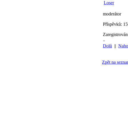
Loser
moderátor
Příspěvků: 1
Zaregistrován
..
Dolů
||
Naho
Zpět na sezn