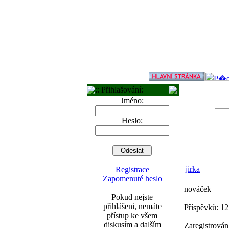
:: Přihlašování:
Jméno:
Heslo:
jirka
Registrace
Zapomenuté heslo
nováček
Pokud nejste
přihlášeni, nemáte
Příspěvků: 12
přístup ke všem
diskusím a dalším
Zaregistrován