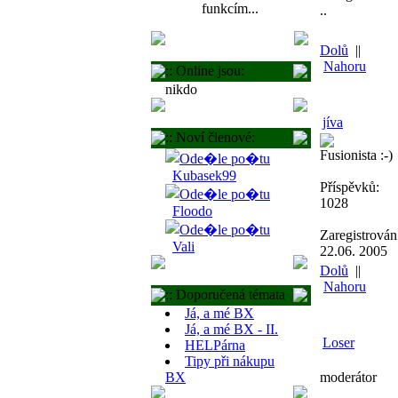
funkcím...
..
Dolů
||
Nahoru
:: Online jsou:
nikdo
jíva
:: Noví členové:
Fusionista :-)
Kubasek99
Příspěvků:
1028
Floodo
Zaregistrován
Vali
22.06. 2005
Dolů
||
Nahoru
:: Doporučená témata
Já, a mé BX
Já, a mé BX - II.
Loser
HELPárna
Tipy při nákupu
BX
moderátor