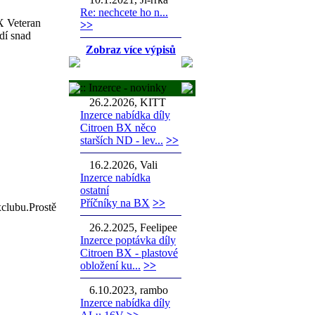
Re: nechcete ho n...
X Veteran
>>
dí snad
Zobraz více výpisů
:: Inzerce - novinky
26.2.2026, KITT
Inzerce nabídka díly
Citroen BX něco
starších ND - lev...
>>
16.2.2026, Vali
Inzerce nabídka
ostatní
Příčníky na BX
>>
xclubu.Prostě
26.2.2025, Feelipee
Inzerce poptávka díly
Citroen BX - plastové
obložení ku...
>>
6.10.2023, rambo
Inzerce nabídka díly