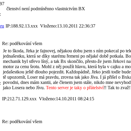
597
členství není podmíněnno vlastnictvím BX
:
ru
IP:188.92.13.xxx Vloženo:13.10.2011 22:36:37
Re: poděkování všem
Je to škoda, Jirka je fajnovej, nějakou dobu jsem s ním pokecal po tel
jednašestku, která se díky starému řemeni po nějaké době potkala. Bo
mechanik byl střevo líný, a tak Bx skončilo, přesto-že jsem Jirkovi na
motor za cenu šrotu. Mohl z něj použít hlavu, která byla v cajku a moh
jedašestkou ještě dlouho pojezdit. Každopádně, Jirko jestli todle bude
tě upozornít, Loser má pravdu, zrovna tak jako Jíva. I já přišel o Bxka
povodni, dnes mám xantii, ale členem jsem stále, nikdo mne nevyhodi
:
jako Losera nebo Jívu.
Tento server je taky o přátelství
!! Tak to zvaž!
IP:212.71.129.xxx Vloženo:14.10.2011 08:24:15
Re: poděkování všem