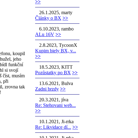
>>
26.1.2025, marty
Články o BX
>>
6.10.2023, rambo
ALu 16V
>>
2.8.2023, TycoonX
Kupim biely BX, v...
efonu, koupil
>>
hužel, jeho
bídl funkční
18.5.2023, KITT
l si svojí
Pozůstatky po BX
>>
š číst, musím
, při
13.6.2021, Bulva
l, zrovna tak
Zadni brzdy
>>
!
20.3.2021, jíva
Re: Stehovani web...
>>
10.1.2021, Ji-rrka
Re: Likvidace dí...
>>
10.1.2021, Ji-rrka