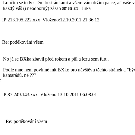
Loučím se tedy s těmito stránkami a všem vám držím palce, ať vaše 
každý váš (i neodborný) zásah
Jirka
IP:213.195.222.xxx Vloženo:12.10.2011 21:36:12
Re: poděkování všem
No já se BXka zbavil před rokem a půl a lezu sem furt
.
Podle mne není povinné mít BXko pro návštěvu těchto stránek a "bý
kamarádů, né ???
:
IP:87.249.143.xxx Vloženo:13.10.2011 06:08:01
Re: poděkování všem