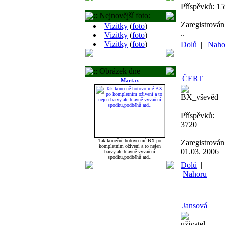
Příspěvků: 1
:: Nejnovější foto:
Zaregistrován
Vizitky
(
foto
)
..
Vizitky
(
foto
)
Vizitky
(
foto
)
Dolů
||
Naho
:: Obrázek dne
ČERT
Martax
BX_vševěd
Příspěvků:
3720
Tak konečně hotovo mé BX po
Zaregistrován
kompletním oživení a to nejen
01.03. 2006
barvy,ale hlavně vyvaření
spodku,podběhů atd..
Dolů
||
Nahoru
Jansová
uživatel