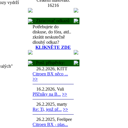
Celkem hlasovalo:
vozy vydrží
16216
:: Zkracovač odkazů
Potřebujete do
diskuse, do fóra, atd..
zkrátit neskutečně
dlouhý odkaz?
KLIKNĚTE ZDE
:: Posl. příspěvky:
valých"
26.2.2026, KITT
Citroen BX něco ...
>>
16.2.2026, Vali
Příčníky na B...
>>
26.2.2025, marty
Re: Ti, jenž př...
>>
26.2.2025, Feelipee
Citroen BX - plas...