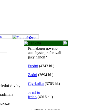
:: anketa
Pri nakupu noveho
auta byste preferovali
jaky nahon?
Predni
(4743 hl.)
Zadni
(3694 hl.)
Ctyrkolku
(3763 hl.)
lední chvíle,
Je mi to
 radami a
jedno
(4016 hl.)
 dokáže