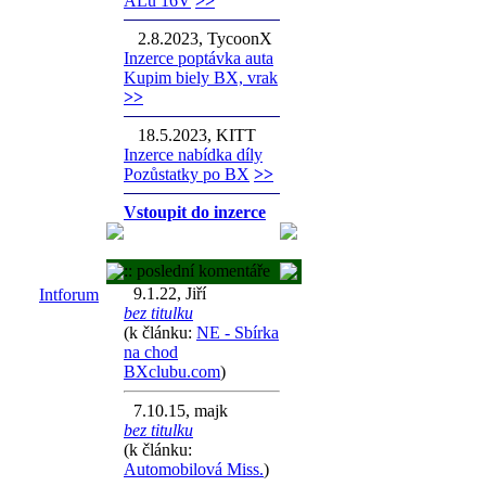
ALu 16V
>>
2.8.2023, TycoonX
Inzerce poptávka auta
Kupim biely BX, vrak
>>
18.5.2023, KITT
Inzerce nabídka díly
Pozůstatky po BX
>>
Vstoupit do inzerce
:: poslední komentáře
9.1.22, Jiří
Intforum
bez titulku
(k článku:
NE - Sbírka
na chod
BXclubu.com
)
7.10.15, majk
bez titulku
(k článku:
Automobilová Miss.
)