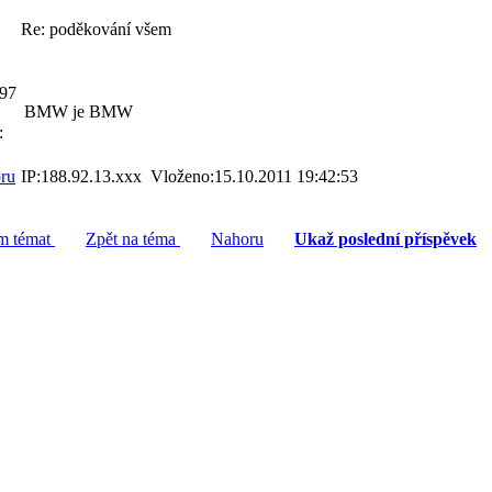
Re: poděkování všem
597
BMW je BMW
:
ru
IP:188.92.13.xxx Vloženo:15.10.2011 19:42:53
am témat
Zpět na téma
Nahoru
Ukaž poslední příspěvek