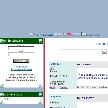
:: Přihlašování:
INZERCE
Jméno:
Heslo:
Dolů
Luboš.H
BX 19 TRD
Registrace
Zapomenuté heslo
bxman
Pokud nejste přihlášeni,
Nabízím BX 1,9 Diesel 47
Příspěvků: 246
nemáte přístup ke všem
profilu. Od včera SPZ v de
diskusím a dalším funkcím...
Zaregistrován:
22.11. 2008
Dolů
||
Nahoru
IP:213.192.19.xxx Vloženo
:: Online jsou:
Rajsicek
Re: BX 19 TRD
nikdo
uživatel
Příspěvků: 28