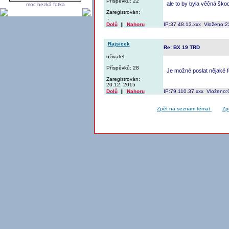
Příspěvků: 22
ale to by byla věčná ško
moc hezká fotka
Zaregistrován:
..
Dolů
||
Nahoru
IP:37.48.13.xxx Vloženo:2
Rajsicek
Re: BX 19 TRD
uživatel
Příspěvků: 28
Je možné poslat nějaké f
Zaregistrován:
20.12. 2015
Dolů
||
Nahoru
IP:79.110.37.xxx Vloženo:
Zpět na seznam témat
Zp