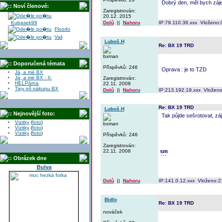
Dobrý den, měl bych záj
:: Noví členové:
Zaregistrován:
20.12. 2015
Kubasek99
Dolů
||
Nahoru
IP:79.110.36.xxx Vloženo:
Floodo
Vali
Luboš.H
Re: BX 19 TRD
bxman
:: Doporučená témata
Příspěvků: 246
Oprava : je to TZD
Já, a mé BX
Já, a mé BX - II.
Zaregistrován:
HELPárna
22.11. 2008
Tipy při nákupu BX
Dolů
||
Nahoru
IP:213.192.19.xxx Vloženo
Re: BX 19 TRD
Luboš.H
:: Nejnovější foto:
Tak půjde sešrotovat, zá
Vizitky
(
foto
)
bxman
Vizitky
(
foto
)
Vizitky
(
foto
)
Příspěvků: 246
Zaregistrován:
22.11. 2008
:: Obrázek dne
Bulva
Dolů
||
Nahoru
IP:141.0.12.xxx Vloženo:2
Bidlo
Re: BX 19 TRD
nováček