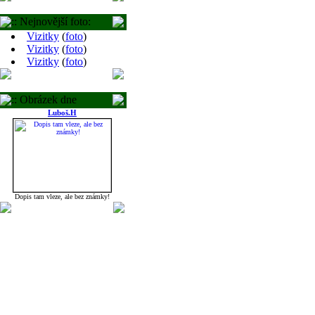
:: Nejnovější foto:
Vizitky
(
foto
)
Vizitky
(
foto
)
Vizitky
(
foto
)
:: Obrázek dne
Luboš.H
Dopis tam vleze, ale bez známky!