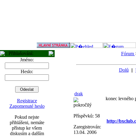
:: Přihlašování:
Fórum
Jméno:
Dolů
||
Heslo:
drak
konec levného p
Registrace
pokročilý
Zapomenuté heslo
Příspěvků: 58
Pokud nejste
http://bxclub
přihlášeni, nemáte
Zaregistrován:
přístup ke všem
13.04. 2006
diskusím a dalším