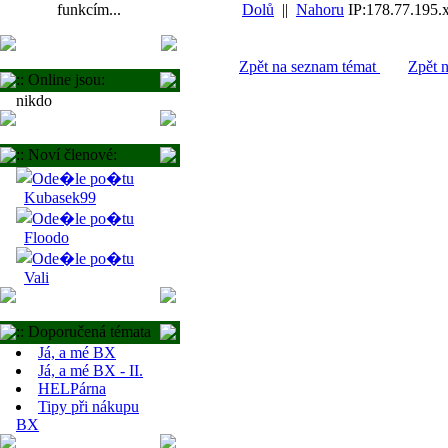
funkcím...
Dolů
||
Nahoru
IP:178.77.195.
Zpět na seznam témat
Zpět 
:: Online jsou:
nikdo
:: Noví členové:
Kubasek99
Floodo
Vali
:: Doporučená témata
Já, a mé BX
Já, a mé BX - II.
HELPárna
Tipy při nákupu
BX