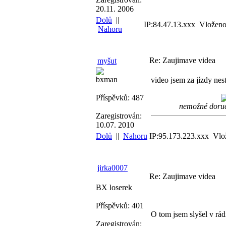
20.11. 2006
Dolů
||
IP:84.47.13.xxx Vloženo
Nahoru
Re: Zaujimave videa
myšut
bxman
video jsem za jízdy nes
Příspěvků: 487
nemožné doruči
Zaregistrován:
10.07. 2010
Dolů
||
Nahoru
IP:95.173.223.xxx Vlo
jirka0007
Re: Zaujimave videa
BX loserek
Příspěvků: 401
O tom jsem slyšel v rád
Zaregistrován: