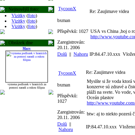
TycoonX
:: Nejnovější foto:
Re: Zaujimave videa
Vizitky
(
foto
)
bxman
Vizitky
(
foto
)
Vizitky
(
foto
)
Příspěvků: 1027
USA vs China ,boj o r
http://www.youtube.
Zaregistrován:
:: Obrázek dne
20.11. 2006
Marv
Dolů
||
Nahoru
IP:84.47.10.xxx Vlože
Re: Zaujimave videa
TycoonX
Myslíte si že voda ktorá 
bxman
vymena podlozek v hranicich za
konzerve sú zdravé a čist
pomoci naradi a rukou filipza
pláži na svete. Vo vode, v 
Příspěvků:
Oceán plastov
1027
http://www.youtube.co
Zaregistrován:
btw: aj to niekto pozerá 
20.11. 2006
Dolů
||
IP:84.47.10.xxx Vloženo
Nahoru