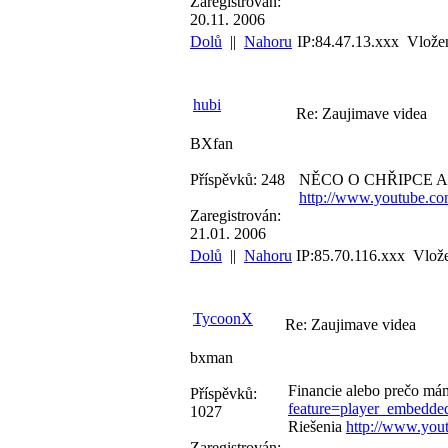
Zaregistrován:
20.11. 2006
Dolů
||
Nahoru
IP:84.47.13.xxx Vlože
hubi
Re: Zaujimave videa
BXfan
Příspěvků: 248
NĚCO O CHŘIPCE 
http://www.youtube.c
Zaregistrován:
21.01. 2006
Dolů
||
Nahoru
IP:85.70.116.xxx Vlož
TycoonX
Re: Zaujimave videa
bxman
Financie alebo prečo mám
Příspěvků:
feature=player_embed
1027
Riešenia
http://www.yo
Zaregistrován: