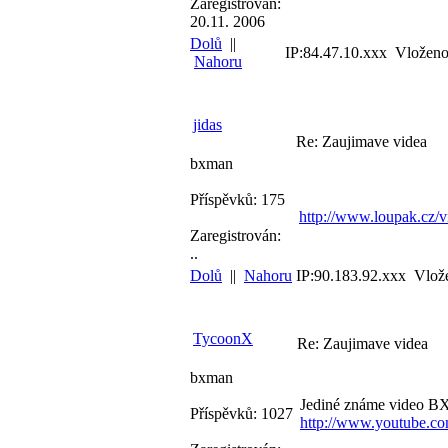
Zaregistrován:
20.11. 2006
Dolů
||
IP:84.47.10.xxx Vloženo
Nahoru
jidas
Re: Zaujimave videa
bxman
Příspěvků: 175
http://www.loupak.cz/
Zaregistrován:
..
Dolů
||
Nahoru
IP:90.183.92.xxx Vlož
TycoonX
Re: Zaujimave videa
bxman
Jediné známe video BX 
Příspěvků: 1027
http://www.youtube.