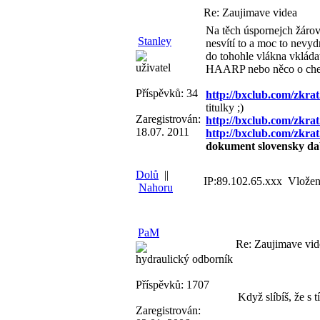
Re: Zaujimave videa
Na těch úspornejch žárovk
Stanley
nesvítí to a moc to nevydr
do tohohle vlákna vkládat
uživatel
HAARP nebo něco o chemt
Příspěvků: 34
http://bxclub.com/zkra
titulky ;)
Zaregistrován:
http://bxclub.com/zkra
18.07. 2011
http://bxclub.com/zkr
dokument slovensky da
Dolů
||
IP:89.102.65.xxx Vložen
Nahoru
PaM
Re: Zaujimave vid
hydraulický odborník
Příspěvků: 1707
Když slíbíš, že s 
Zaregistrován: