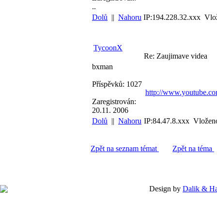
..
Dolů
||
Nahoru
IP:194.228.32.xxx Vlo
TycoonX
Re: Zaujimave videa
bxman
Příspěvků: 1027
http://www.youtube.c
Zaregistrován:
20.11. 2006
Dolů
||
Nahoru
IP:84.47.8.xxx Vložen
Zpět na seznam témat
Zpět na téma
Design by
Dalik & H