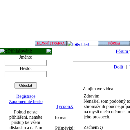
:: Přihlašování:
Fórum
Jméno:
Dolů
||
Heslo:
Zaujimave videa
Zdravim
Registrace
Nenašiel som podobný to
Zapomenuté heslo
TycoonX
zhromaždili poučné,prípa
na mysli niečo o čom si m
Pokud nejste
jeho prospech.
přihlášeni, nemáte
bxman
přístup ke všem
Začne
m :)
diskusím a dalším
Příspěvků: