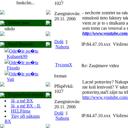
funkcím...
1027
-
nechcete zomriet na rak
Zaregistrován:
minulosti tieto faktory t
20.11. 2006
:: Online jsou:
viem ze je to s titulkami
som tomu cas venoval a s
nikdo
http://www.youtube.c
Dolů
||
:: Noví členové:
IP:84.47.10.xxx Vloženo
Nahoru
Kubasek99
TycoonX
Re: Zaujimave videa
Floodo
bxman
Vali
Lacné potraviny? Nakup
Příspěvků:
nie koli lenivosti? V tak
1027
potraviny,stačí zájst na t
:: Doporučená témata
http://www.youtube.c
Já, a mé BX
Zaregistrován:
Já, a mé BX - II.
20.11. 2006
HELPárna
Dolů
||
IP:84.47.10.xxx Vloženo
Tipy při nákupu
Nahoru
BX