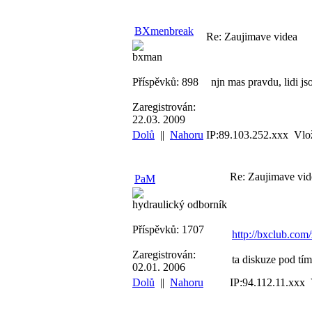
BXmenbreak
Re: Zaujimave videa
bxman
Příspěvků: 898
njn mas pravdu, lidi js
Zaregistrován:
22.03. 2009
Dolů
||
Nahoru
IP:89.103.252.xxx Vlo
Re: Zaujimave vid
PaM
hydraulický odborník
Příspěvků: 1707
http://bxclub.com
Zaregistrován:
ta diskuze pod tím
02.01. 2006
Dolů
||
Nahoru
IP:94.112.11.xxx