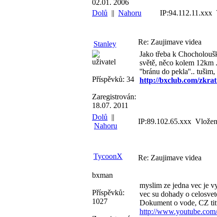
02.01. 2006
Dolů
||
Nahoru
IP:94.112.11.xxx
Re: Zaujimave videa
Stanley
Jako třeba k Chocholoušk
uživatel
světě, něco kolem 12km .
''bránu do pekla''.. tuši
Příspěvků: 34
http://bxclub.com/zkra
Zaregistrován:
18.07. 2011
Dolů
||
IP:89.102.65.xxx Vložen
Nahoru
TycoonX
Re: Zaujimave videa
bxman
myslim ze jedna vec je v
Příspěvků:
vec su dohady o celosvet
1027
Dokument o vode, CZ titu
http://www.youtube.c