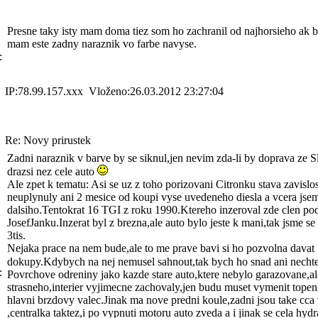
Presne taky isty mam doma tiez som ho zachranil od najhorsieho ak 
mam este zadny naraznik vo farbe navyse.
:
IP:78.99.157.xxx Vloženo:26.03.2012 23:27:04
Re: Novy prirustek
Zadni naraznik v barve by se siknul,jen nevim zda-li by doprava ze 
drazsi nez cele auto
Ale zpet k tematu: Asi se uz z toho porizovani Citronku stava zavislo
neuplynuly ani 2 mesice od koupi vyse uvedeneho diesla a vcera jsem
dalsiho.Tentokrat 16 TGI z roku 1990.Ktereho inzeroval zde clen p
JosefJanku.Inzerat byl z brezna,ale auto bylo jeste k mani,tak jsme se
3tis.
Nejaka prace na nem bude,ale to me prave bavi si ho pozvolna davat
dokupy.Kdybych na nej nemusel sahnout,tak bych ho snad ani necht
:
Povrchove odreniny jako kazde stare auto,ktere nebylo garazovane,al
strasneho,interier vyjimecne zachovaly,jen budu muset vymenit topeni
hlavni brzdovy valec.Jinak ma nove predni koule,zadni jsou take cc
,centralka taktez,i po vypnuti motoru auto zveda a i jinak se cela hydr