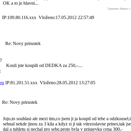
OK a to je hlavni...
Upraveno Martax v
IP:109.80.116.xxx Vloženo:17.05.2012 22:57:49
Re: Novy prirustek
97
Kouli jste koupili od DEDKA za 250,-....
:
ru
IP:81.201.51.xxx Vloženo:28.05.2012 13:27:05
Re: Novy prirustek
Jojo,to souhlasi ale mezi tim,co jsem ji ja koupil od tebe a odzkousel,
sehnal nekde jinou za 3 kila a kdyz si ji tak vitezoslavne prines,tak j
dal a tuhletu si nechal pro sebe,proto byla v prispevku cena 300,-