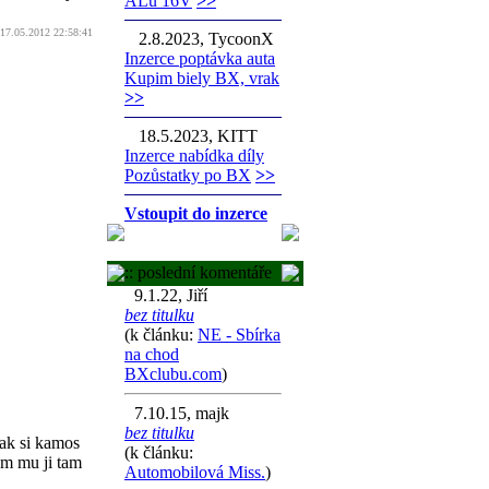
ALu 16V
>>
 17.05.2012 22:58:41
2.8.2023, TycoonX
Inzerce poptávka auta
Kupim biely BX, vrak
>>
18.5.2023, KITT
Inzerce nabídka díly
Pozůstatky po BX
>>
Vstoupit do inzerce
:: poslední komentáře
9.1.22, Jiří
bez titulku
(k článku:
NE - Sbírka
na chod
BXclubu.com
)
7.10.15, majk
bez titulku
tak si kamos
(k článku:
sem mu ji tam
Automobilová Miss.
)