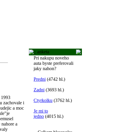
:: anketa
Pri nakupu noveho
auta byste preferovali
jaky nahon?
Predni
(4742 hl.)
Zadni
(3693 hl.)
u 1993
Ctyrkolku
(3762 hl.)
ku zachovale i
Budejic a moc
Je mi to
ule"je
jedno
(4015 hl.)
 nemusel
e nahore a
ovaly