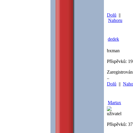
Dolů
||
Nahoru
dedek
bxman
Příspěvků: 1
Zaregistrován
..
Dolů
||
Naho
Martax
uživatel
Příspěvků: 37