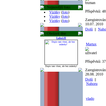
bxman
:: Nejnovější foto:
Příspěvků: 4
Vizitky
(
foto
)
Vizitky
(
foto
)
Zaregistrován
Vizitky
(
foto
)
10.07. 2010
Dolů
||
Naho
:: Obrázek dne
Luboš.H
Martax
uživatel
Příspěvků: 37
Dopis tam vleze, ale bez známky!
Zaregistrován
28.08. 2010
Dolů
||
Nahoru
vlado