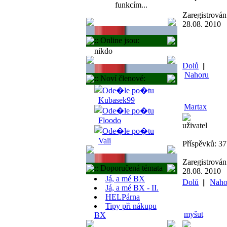
funkcím...
Zaregistrován
28.08. 2010
:: Online jsou:
nikdo
Dolů
||
Nahoru
:: Noví členové:
Kubasek99
Martax
Floodo
uživatel
Vali
Příspěvků: 37
Zaregistrován
:: Doporučená témata
28.08. 2010
Já, a mé BX
Dolů
||
Naho
Já, a mé BX - II.
HELPárna
Tipy při nákupu
myšut
BX