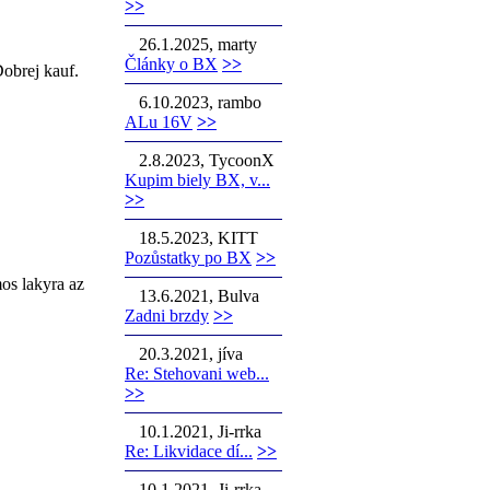
>>
26.1.2025, marty
Články o BX
>>
Dobrej kauf.
6.10.2023, rambo
ALu 16V
>>
2.8.2023, TycoonX
Kupim biely BX, v...
>>
18.5.2023, KITT
Pozůstatky po BX
>>
mos lakyra az
13.6.2021, Bulva
Zadni brzdy
>>
20.3.2021, jíva
Re: Stehovani web...
>>
10.1.2021, Ji-rrka
Re: Likvidace dí...
>>
10.1.2021, Ji-rrka