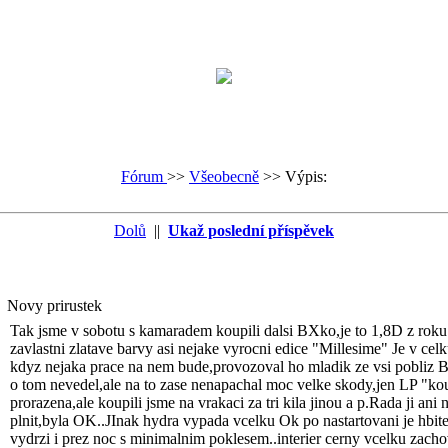
Fórum
>>
Všeobecně
>>
Výpis:
Dolů
||
Ukaž poslední příspěvek
Novy prirustek
Tak jsme v sobotu s kamaradem koupili dalsi BXko,je to 1,8D z rok
zavlastni zlatave barvy asi nejake vyrocni edice "Millesime" Je v cel
kdyz nejaka prace na nem bude,provozoval ho mladik ze vsi pobliz 
o tom nevedel,ale na to zase nenapachal moc velke skody,jen LP "ko
prorazena,ale koupili jsme na vrakaci za tri kila jinou a p.Rada ji ani
plnit,byla OK..JInak hydra vypada vcelku Ok po nastartovani je hbit
vydrzi i prez noc s minimalnim poklesem..interier cerny vcelku zach