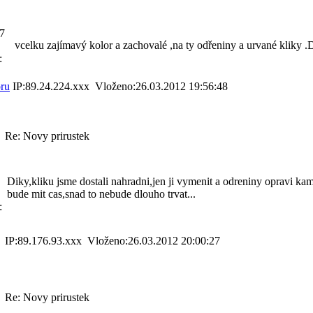
87
vcelku zajímavý kolor a zachovalé ,na ty odřeniny a urvané kliky .
:
ru
IP:89.24.224.xxx Vloženo:26.03.2012 19:56:48
Re: Novy prirustek
Diky,kliku jsme dostali nahradni,jen ji vymenit a odreniny opravi ka
bude mit cas,snad to nebude dlouho trvat...
:
IP:89.176.93.xxx Vloženo:26.03.2012 20:00:27
Re: Novy prirustek