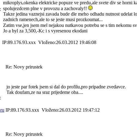
mikroplys,okenka elektricke popuze ve predu,ale svete div se horni ka
spolujezdcem plne v provozu a zachovaly!!
:
Takze jedina vaznejsi zavada bude dle meho odhadu nutnost udelat lo
zadnich ramenech,ale to se jeste musi prozkoumat...
Zatim vse,jen jsem mel nejakou nutkavou potrebu se s tim nekomu sv
Jo a byl za 3,500,-Kc i s vyresenou ekodani
IP:89.176.93.xxx Vloženo:26.03.2012 19:46:08
Re: Novy prirustek
jo jeste par fotek jsem si dal do profilu,pro pripadne zvedavce.
Tak doufam,ze na sraz prijedeme oba....
:
ru
IP:89.176.93.xxx Vloženo:26.03.2012 19:47:12
Re: Novy prirustek