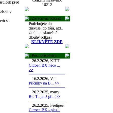
Celkem hlasovalo:
stlicek pred
16212
ziska v
:: Zkracovač odkazů
erit
Potřebujete do
diskuse, do fóra, atd..
zkrátit neskutečně
dlouhý odkaz?
KLIKNĚTE ZDE
:: Posl. příspěvky:
26.2.2026, KITT
Citroen BX něco ...
>>
16.2.2026, Vali
Příčníky na B...
>>
26.2.2025, marty
Re: Ti, jenž př...
>>
26.2.2025, Feelipee
Citroen BX - plas...