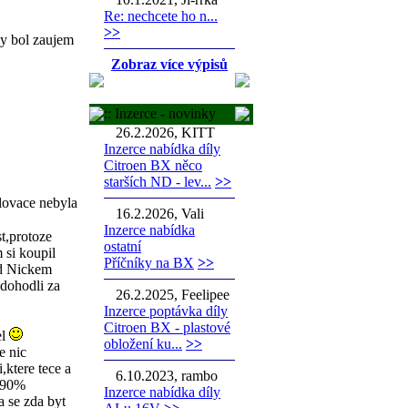
Re: nechcete ho n...
>>
by bol zaujem
Zobraz více výpisů
:: Inzerce - novinky
26.2.2026, KITT
Inzerce nabídka díly
Citroen BX něco
starších ND - lev...
>>
Slovace nebyla
16.2.2026, Vali
Inzerce nabídka
st,protoze
ostatní
 si koupil
Příčníky na BX
>>
od Nickem
 dohodli za
26.2.2025, Feelipee
Inzerce poptávka díly
Citroen BX - plastové
el
obložení ku...
>>
e nic
,ktere tece a
6.10.2023, rambo
a 90%
Inzerce nabídka díly
a se zda byt