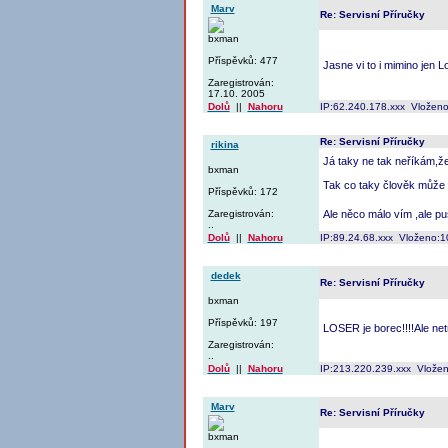
Marv
Re: Servisní Příručky
bxman
Příspěvků: 477
Jasne vi to i mimino jen 
Zaregistrován:
17.10. 2005
Dolů
||
Nahoru
IP:62.240.178.xxx Vloženo
Re: Servisní Příručky
rikina
Já taky ne tak neříkám,že
bxman
Tak co taky člověk může 
Příspěvků: 172
Zaregistrován:
Ale něco málo vím ,ale pu
..
Dolů
||
Nahoru
IP:89.24.68.xxx Vloženo:1
dedek
Re: Servisní Příručky
bxman
Příspěvků: 197
LOSER je borec!!!!Ale netr
Zaregistrován:
..
Dolů
||
Nahoru
IP:213.220.239.xxx Vložen
Marv
Re: Servisní Příručky
bxman