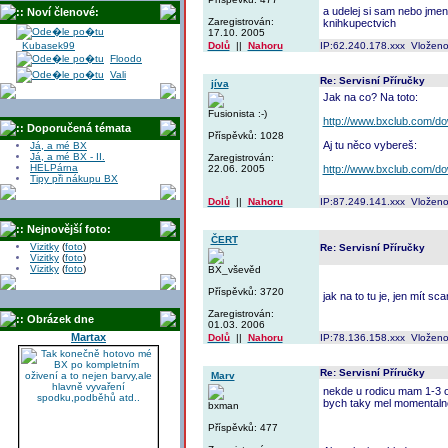
a udelej si sam nebo jmenu
:: Noví členové:
Zaregistrován:
knihkupectvich
17.10. 2005
Kubasek99
Dolů
||
Nahoru
IP:62.240.178.xxx Vloženo
Floodo
Vali
Re: Servisní Příručky
jíva
Jak na co? Na toto:
Fusionista :-)
http://www.bxclub.com/d
:: Doporučená témata
Příspěvků: 1028
Aj tu něco vybereš:
Já, a mé BX
Já, a mé BX - II.
Zaregistrován:
HELPárna
22.06. 2005
http://www.bxclub.com/d
Tipy při nákupu BX
Dolů
||
Nahoru
IP:87.249.141.xxx Vloženo
:: Nejnovější foto:
ČERT
Vizitky
(
foto
)
Re: Servisní Příručky
Vizitky
(
foto
)
Vizitky
(
foto
)
BX_vševěd
Příspěvků: 3720
jak na to tu je, jen mít s
Zaregistrován:
:: Obrázek dne
01.03. 2006
Martax
Dolů
||
Nahoru
IP:78.136.158.xxx Vloženo
Re: Servisní Příručky
Marv
nekde u rodicu mam 1-3 or
bych taky mel momentalne 
bxman
Příspěvků: 477