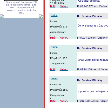
Zaregistrován:
Ale zalezi co hleda
Tak konečně hotovo mé BX
17.10. 2005
po kompletním oživení a to
Dolů
||
Nahoru
IP:62.240.178.xxx Vloženo
nejen barvy,ale hlavně
vyvaření spodku,podběhů
atd..
rikina
Re: Servisní Příručky
bxman
čertw skener je a čas byc
Příspěvků: 172
Zaregistrován:
..
Dolů
||
Nahoru
IP:89.24.108.xxx Vloženo:
rikina
Re: Servisní Příručky
bxman
Příspěvků: 172
Jinak všem děkuji za rad
Zaregistrován:
..
Dolů
||
Nahoru
IP:89.24.108.xxx Vloženo:
Loser
Re: Servisní Příručky
moderátor
Příspěvků: 1597
v příručce jak na to jsou 
Zaregistrován:
..
Dolů
||
Nahoru
IP:212.158.136.xxx Vlože