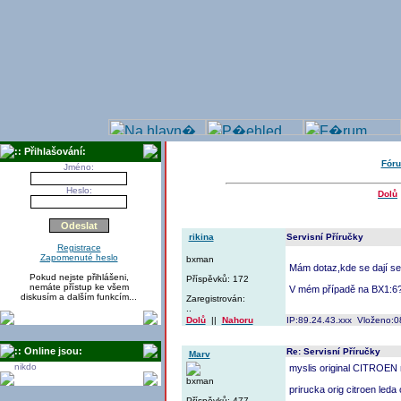
:: Přihlašování:
Fór
Jméno:
Heslo:
Dolů
rikina
Servisní Příručky
Registrace
Zapomenuté heslo
bxman
Mám dotaz,kde se dají se
Pokud nejste přihlášeni,
Příspěvků: 172
nemáte přístup ke všem
V mém případě na BX1:6?
diskusím a dalším funkcím...
Zaregistrován:
..
Dolů
||
Nahoru
IP:89.24.43.xxx Vloženo:0
:: Online jsou:
Re: Servisní Příručky
Marv
nikdo
myslis original CITROEN 
bxman
prirucka orig citroen leda
Příspěvků: 477