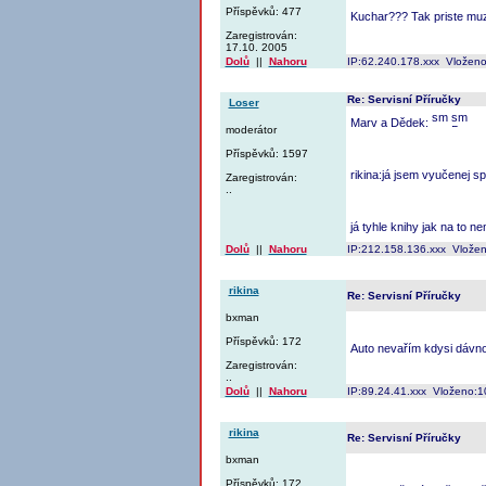
Příspěvků: 477
Kuchar??? Tak priste muz
Zaregistrován:
17.10. 2005
Dolů
||
Nahoru
IP:62.240.178.xxx Vloženo
Re: Servisní Příručky
Loser
Marv a Dědek:
moderátor
Příspěvků: 1597
rikina:já jsem vyučenej sp
Zaregistrován:
..
já tyhle knihy jak na to n
Dolů
||
Nahoru
IP:212.158.136.xxx Vlože
rikina
Re: Servisní Příručky
bxman
Příspěvků: 172
Auto nevařím kdysi dávno
Zaregistrován:
..
Dolů
||
Nahoru
IP:89.24.41.xxx Vloženo:1
rikina
Re: Servisní Příručky
bxman
Příspěvků: 172