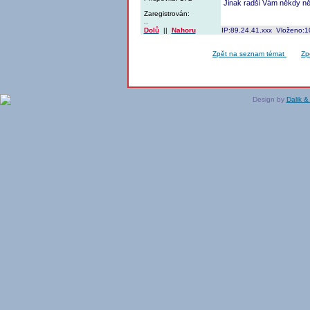
Jinak radši Vám někdy něc
Zaregistrován:
..
Dolů
||
Nahoru
IP:89.24.41.xxx Vloženo:1
Zpět na seznam témat
Zp
Design by
Dalik &