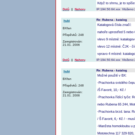
Když to shrnu, je to spíše
Dolů
||
Nahoru
IP:194.50.64.xxx Vloženo:
Re: Rubena - katalog
hubi
Katalogová čísla značí:
BXfan
nahoře uprostřed 5 nebo 
Příspěvků: 248
vlevo 9 místné: katalo
Zaregistrován:
21.01. 2006
vlevo 12 místné: ČJK - čí
vpravo 4 místné: katalog
Dolů
||
Nahoru
IP:194.50.64.xxx Vloženo:
Re: Rubena - katalog
hubi
Možné použití v BX:
BXfan
-Prachovka svislého čepu
Příspěvků: 248
/Š Favorit, 10,- Kč /
Zaregistrován:
21.01. 2006
-Prachovka řídící tyče: Ru
nebo Rubena 65 244, Moto
-Prachovka brzd. lana: R
/ Š Favorit, 6,- Kč / - mus
-Manžeta homokloubu u p
Mototechna 117 329 820, /