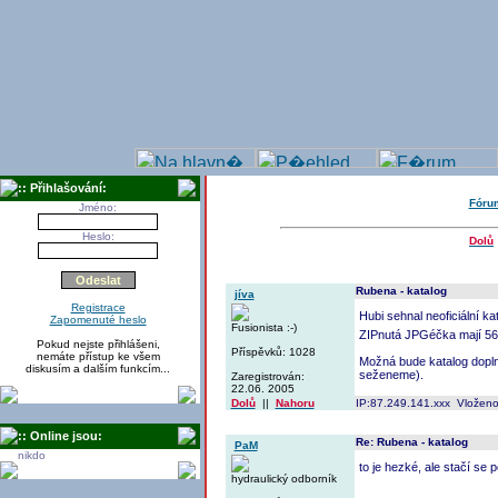
:: Přihlašování:
Fór
Jméno:
Heslo:
Dolů
Rubena - katalog
jíva
Registrace
Hubi sehnal neoficiální k
Zapomenuté heslo
Fusionista :-)
ZIPnutá JPGéčka mají 5
Pokud nejste přihlášeni,
Příspěvků: 1028
nemáte přístup ke všem
Možná bude katalog doplně
diskusím a dalším funkcím...
seženeme).
Zaregistrován:
22.06. 2005
Dolů
||
Nahoru
IP:87.249.141.xxx Vloženo
:: Online jsou:
Re: Rubena - katalog
PaM
nikdo
to je hezké, ale stačí se 
hydraulický odborník