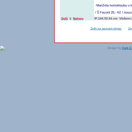
-Manžeta homokloubu u k
/ Š Favorit 28,- Kč / nou
Dolů
||
Nahoru
IP:194.50.64.xxx Vloženo:
Zpět na seznam témat
Zp
Design by
Dalik &