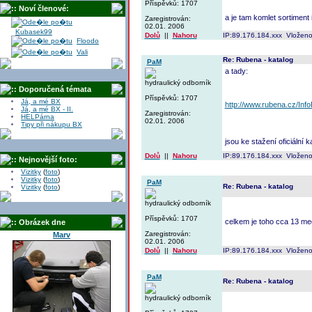
Příspěvků: 1707
:: Noví členové:
a je tam komlet sortimen
Zaregistrován:
02.01. 2006
Kubasek99
Dolů
||
Nahoru
IP:89.176.184.xxx Vloženo
Floodo
Vali
Re: Rubena - katalog
PaM
a tady:
hydraulický odborník
:: Doporučená témata
Příspěvků: 1707
Já, a mé BX
http://www.rubena.cz/I
Já, a mé BX - II.
Zaregistrován:
HELPárna
02.01. 2006
Tipy při nákupu BX
jsou ke stažení oficiální
Dolů
||
Nahoru
IP:89.176.184.xxx Vloženo
:: Nejnovější foto:
Vizitky
(
foto
)
Vizitky
(
foto
)
PaM
Re: Rubena - katalog
Vizitky
(
foto
)
hydraulický odborník
Příspěvků: 1707
celkem je toho cca 13 meg
:: Obrázek dne
Zaregistrován:
Marv
02.01. 2006
Dolů
||
Nahoru
IP:89.176.184.xxx Vloženo
PaM
Re: Rubena - katalog
hydraulický odborník