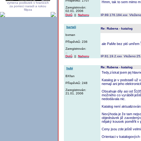
Příspěvků: 1707
Hmm, tak to sem mimo mísu
vymena podlozek v hranicich
za pomoci naradi a rukou
Zaregistrován:
filipza
02.01. 2006
Dolů
||
Nahoru
IP:89.176.184.xxx Vloženo
bartali
Re: Rubena - katalog
bxman
Příspěvků: 236
ale PaMe bez pití umřem
Zaregistrován:
..
Dolů
||
Nahoru
IP:81.19.2.xxx Vloženo:25
Re: Rubena - katalog
hubi
Tedy,získal jsem jej hlav
BXfan
Katalog je v podstatě už 
Příspěvků: 248
nemají ani jeho elektronic
Zaregistrován:
Obsahuje díly asi od Š10
21.01. 2006
možného co vyráběli ješt
nedodávala nic.
Katalog není aktualizován 
Nevýhoda je že tam nejso
objednávek již zavedenýc
nějaký kousek poměřit v
Ceny jsou zde ještě velmi 
Orientaci v katalogových 