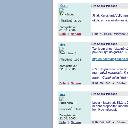
ČERT
Re: Xsara Picasso
BX_vševěd
Jinak Xaruši má VLK, nemů
okolí, si na ni nikdo nest
Příspěvků: 3720
Zaregistrován:
01.03. 2006
Dolů
||
Nahoru
IP:85.71.45.xxx Vloženo:3
Re: Xsara Picasso
jíva
Tak jsem dnes (vlastně už
pokusu sjet do garáže. K 
Fusionista :-)
http://autokatalog.tiscali
Příspěvků: 1028
Zaregistrován:
22.06. 2005
P.S.: Do prvního řádného 
stát - když nezaplatím já
málo... Copak mi asi daj
Dolů
||
Nahoru
IP:62.204.246.xxx Vloženo
Re: Xsara Picasso
jíva
Loser - jasan, ale říkám,
Fusionista :-)
nechat propočítat, mnohdy
Příspěvků: 1028
ho nikdo nekoupí.
Zaregistrován:
22.06. 2005
Dolů
||
Nahoru
IP:87.249.141.xxx Vloženo