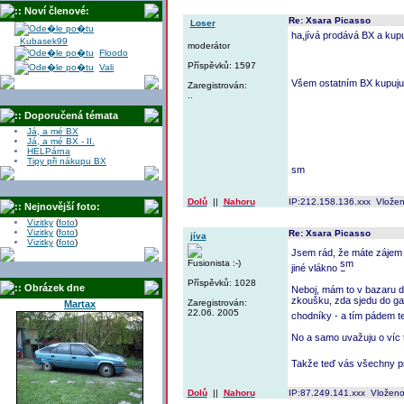
:: Noví členové:
Re: Xsara Picasso
Loser
ha,jívá prodává BX a kup
Kubasek99
moderátor
Floodo
Příspěvků: 1597
Vali
Všem ostatním BX kupuju 
Zaregistrován:
..
:: Doporučená témata
Já, a mé BX
Já, a mé BX - II.
HELPárna
Tipy při nákupu BX
Dolů
||
Nahoru
IP:212.158.136.xxx Vlože
:: Nejnovější foto:
Vizitky
(
foto
)
Vizitky
(
foto
)
Re: Xsara Picasso
jíva
Vizitky
(
foto
)
Jsem rád, že máte zájem j
Fusionista :-)
jiné vlákno
Příspěvků: 1028
:: Obrázek dne
Neboj, mám to v bazaru do
zkoušku, zda sjedu do ga
Zaregistrován:
Martax
22.06. 2005
chodníky - a tím pádem t
No a samo uvažuju o víc 
Takže teď vás všechny pr
Dolů
||
Nahoru
IP:87.249.141.xxx Vloženo