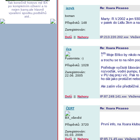
Tak konečně hotovo mé BX
po kompletním oživení a to
jenyk
Re: Xsara Picasso
nejen barvy,ale hlavně
vyvaření spodku,podběhů
bxman
atd..
Marty: R.V.2002 a jen 930
v patek do Lidlu 3km a na 
Příspěvků: 148
Zaregistrován:
..
Dolů
||
Nahoru
IP:213.220.202.xxx Vlože
Re: Xsara Picasso
jíva
Moje BXko by nikdo n
Fusionista :-)
a trochu se to na něm po
Příspěvků: 1028
Potřebuje vyčistit šibován
rozvoďák, vodní pumpu, b
Zaregistrován:
v PU daj prej i víc. Pak t
22.06. 2005
ho dát jako protiúčet neb
Ale zatím vše předběžné.
Dolů
||
Nahoru
IP:87.249.141.xxx Vloženo
ČERT
Re: Xsara Picasso
BX_vševěd
První info, na Xsara klub
Příspěvků: 3720
Zaregistrován:
01.03. 2006
Dolů
||
Nahoru
IP:85.71.45.xxx Vloženo:3