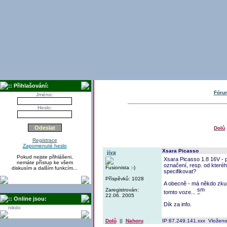
:: Přihlašování:
Fór
Jméno:
Heslo:
Dolů
Registrace
Zapomenuté heslo
Xsara Picasso
jíva
Pokud nejste přihlášeni,
Xsara Picasso 1.8 16V - p
nemáte přístup ke všem
označení, resp. od kteréh
Fusionista :-)
diskusím a dalším funkcím...
specifikovat?
Příspěvků: 1028
A obecně - má někdo zkuš
Zaregistrován:
tomto voze...
22.06. 2005
:: Online jsou:
Dík za info.
nikdo
Dolů
||
Nahoru
IP:87.249.141.xxx Vloženo