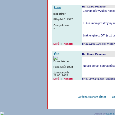
Re: Xsara Picasso
Loser
Zdendo,díly využiju neboj
moderátor
Příspěvků: 1597
TD už mam přestrojený,už
Zaregistrován:
..
jinak engine z GTi je už p
Dolů
||
Nahoru
IP:212.158.136.xxx Vlože
jíva
Re: Xsara Picasso
Fusionista :-)
No ale co tak sehnat něja
Příspěvků: 1028
Zaregistrován:
22.06. 2005
Dolů
||
Nahoru
IP:87.249.141.xxx Vloženo
Zpět na seznam témat
Zp
Design by
Dalik &