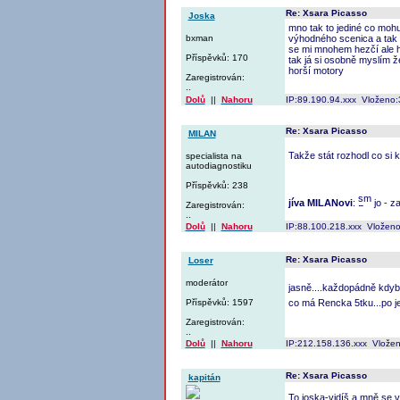
Re: Xsara Picasso
Joska
mno tak to jediné co mohu 
bxman
výhodného scenica a tak h
se mi mnohem hezčí ale hl
Příspěvků: 170
tak já si osobně myslím že
horší motory
Zaregistrován:
..
Dolů
||
Nahoru
IP:89.190.94.xxx Vloženo:
Re: Xsara Picasso
MILAN
Takže stát rozhodl co si k
specialista na
autodiagnostiku
Příspěvků: 238
jíva MILANovi
:
jo - z
Zaregistrován:
..
Dolů
||
Nahoru
IP:88.100.218.xxx Vloženo
Re: Xsara Picasso
Loser
moderátor
jasně....každopádně kdyby
Příspěvků: 1597
co má Rencka 5tku...po j
Zaregistrován:
..
Dolů
||
Nahoru
IP:212.158.136.xxx Vlože
Re: Xsara Picasso
kapitán
To joska-vidíš a mně se v