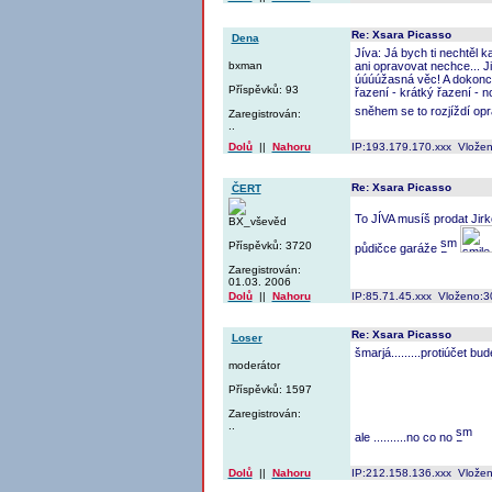
Re: Xsara Picasso
Dena
Jíva: Já bych ti nechtěl 
bxman
ani opravovat nechce... Ji
úúúúžasná věc! A dokonce 
Příspěvků: 93
řazení - krátký řazení - n
sněhem se to rozjíždí op
Zaregistrován:
..
Dolů
||
Nahoru
IP:193.179.170.xxx Vlože
Re: Xsara Picasso
ČERT
To JÍVA musíš prodat Jirk
BX_vševěd
Příspěvků: 3720
půdičce garáže
Zaregistrován:
01.03. 2006
Dolů
||
Nahoru
IP:85.71.45.xxx Vloženo:3
Re: Xsara Picasso
Loser
šmarjá.........protiúčet bud
moderátor
Příspěvků: 1597
Zaregistrován:
..
ale ..........no co no
Dolů
||
Nahoru
IP:212.158.136.xxx Vlože