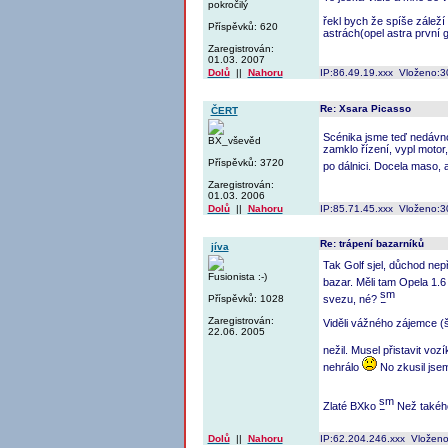
pokročilý
řekl bych že spíše záleží 
Příspěvků: 620
astrách(opel astra první 
Zaregistrován:
01.03. 2007
Dolů
||
Nahoru
IP:86.49.19.xxx Vloženo:3
Re: Xsara Picasso
ČERT
Scénika jsme teď nedávno
BX_vševěd
zamklo řízení, vypl motor
Příspěvků: 3720
po dálnici. Docela maso, 
Zaregistrován:
01.03. 2006
Dolů
||
Nahoru
IP:85.71.45.xxx Vloženo:3
Re: trápení bazarníků
jíva
Tak Golf sjel, důchod nep
Fusionista :-)
bazar. Měli tam Opela 1.
Příspěvků: 1028
svezu, né?
Zaregistrován:
Viděli vážného zájemce (š
22.06. 2005
nežil. Musel přistavit vozí
nehrálo
No zkusil jsem 
Zlaté BXko
Než takého
Dolů
||
Nahoru
IP:62.204.246.xxx Vloženo