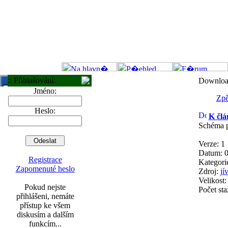
:: Přihlašování:
Downloa
Jméno:
Zpě
Heslo:
K člá
Schéma 
Verze: 1
Datum: 0
Registrace
Kategorie
Zapomenuté heslo
Zdroj:
jí
Velikost
Pokud nejste
Počet sta
přihlášeni, nemáte
přístup ke všem
diskusím a dalším
funkcím...