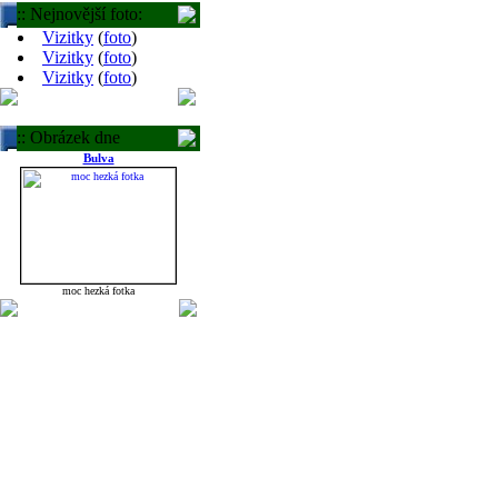
:: Nejnovější foto:
Vizitky
(
foto
)
Vizitky
(
foto
)
Vizitky
(
foto
)
:: Obrázek dne
Bulva
moc hezká fotka