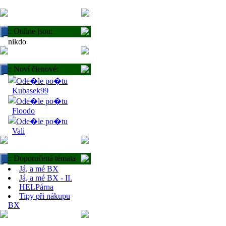
:: Online jsou:
nikdo
:: Noví členové:
Kubasek99
Floodo
Vali
:: Doporučená témata
Já, a mé BX
Já, a mé BX - II.
HELPárna
Tipy při nákupu
BX