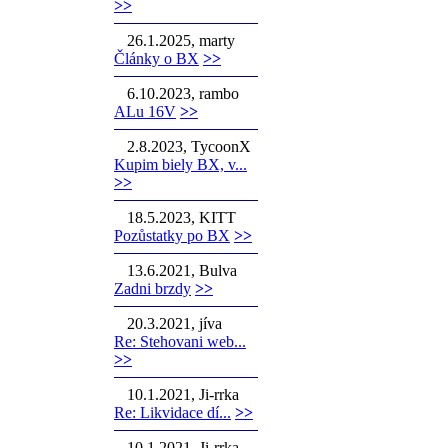
>>
26.1.2025, marty
Články o BX
>>
6.10.2023, rambo
ALu 16V
>>
2.8.2023, TycoonX
Kupim biely BX, v...
>>
18.5.2023, KITT
Pozůstatky po BX
>>
13.6.2021, Bulva
Zadni brzdy
>>
20.3.2021, jíva
Re: Stehovani web...
>>
10.1.2021, Ji-rrka
Re: Likvidace dí...
>>
10.1.2021, Ji-rrka