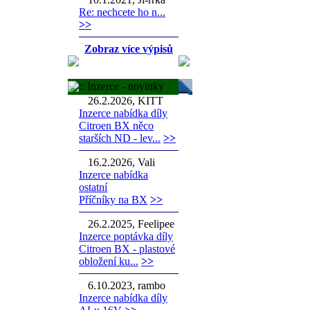
Re: nechcete ho n...
>>
Zobraz více výpisů
:: Inzerce - novinky
26.2.2026, KITT
Inzerce nabídka díly
Citroen BX něco
starších ND - lev...
>>
16.2.2026, Vali
Inzerce nabídka
ostatní
Příčníky na BX
>>
26.2.2025, Feelipee
Inzerce poptávka díly
Citroen BX - plastové
obložení ku...
>>
6.10.2023, rambo
Inzerce nabídka díly