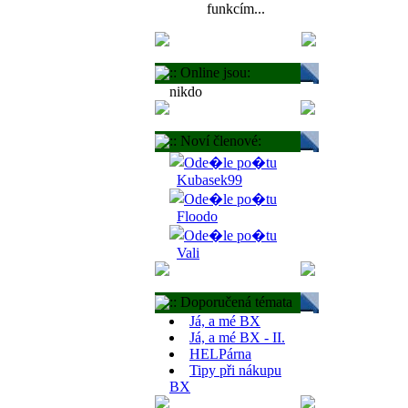
funkcím...
:: Online jsou:
nikdo
:: Noví členové:
Kubasek99
Floodo
Vali
:: Doporučená témata
Já, a mé BX
Já, a mé BX - II.
HELPárna
Tipy při nákupu
BX