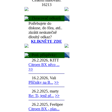
Celkem hlasovalo:
16213
:: Zkracovač odkazů
Potřebujete do
diskuse, do fóra, atd..
zkrátit neskutečně
dlouhý odkaz?
KLIKNĚTE ZDE
:: Posl. příspěvky:
26.2.2026, KITT
Citroen BX něco ...
>>
16.2.2026, Vali
Příčníky na B...
>>
26.2.2025, marty
Re: Ti, jenž př...
>>
26.2.2025, Feelipee
Citroen BX - plas...