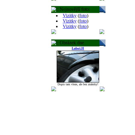
:: Nejnovější foto:
Vizitky
(
foto
)
Vizitky
(
foto
)
Vizitky
(
foto
)
:: Obrázek dne
Luboš.H
Dopis tam vleze, ale bez známky!