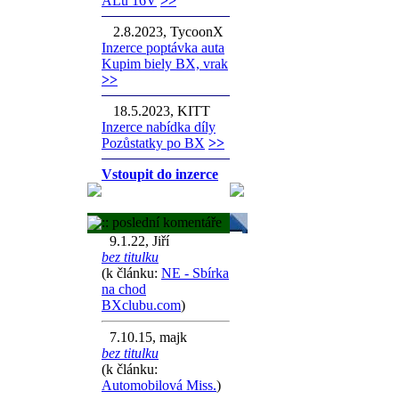
ALu 16V
>>
2.8.2023, TycoonX
Inzerce poptávka auta
Kupim biely BX, vrak
>>
18.5.2023, KITT
Inzerce nabídka díly
Pozůstatky po BX
>>
Vstoupit do inzerce
:: poslední komentáře
9.1.22, Jiří
bez titulku
(k článku:
NE - Sbírka
na chod
BXclubu.com
)
7.10.15, majk
bez titulku
(k článku:
Automobilová Miss.
)