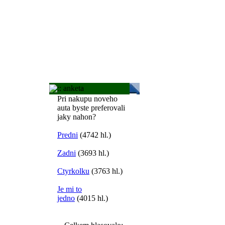
:: anketa
Pri nakupu noveho
auta byste preferovali
jaky nahon?
Predni
(4742 hl.)
Zadni
(3693 hl.)
Ctyrkolku
(3763 hl.)
Je mi to
jedno
(4015 hl.)