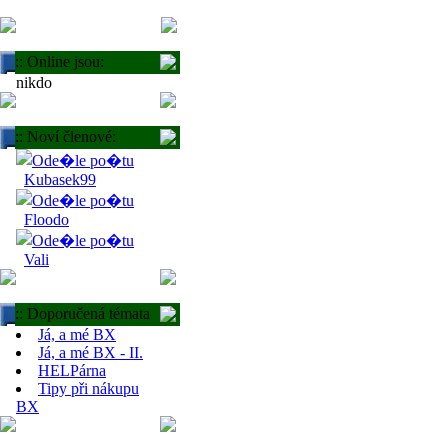
:: Online jsou:
nikdo
:: Noví členové:
Kubasek99
Floodo
Vali
:: Doporučená témata
Já, a mé BX
Já, a mé BX - II.
HELPárna
Tipy při nákupu
BX