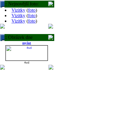
:: Nejnovější foto:
Vizitky
(
foto
)
Vizitky
(
foto
)
Vizitky
(
foto
)
:: Obrázek dne
myšut
4wd