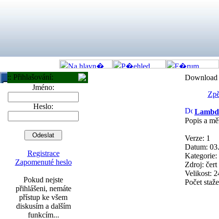
:: Přihlašování:
Download 
Jméno:
Zpě
Heslo:
Lambd
Popis a mě
Verze: 1
Datum: 03
Registrace
Kategorie: 
Zapomenuté heslo
Zdroj: čert
Velikost: 
Pokud nejste
Počet staž
přihlášeni, nemáte
přístup ke všem
diskusím a dalším
funkcím...