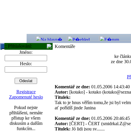
:: Přihlašování:
Komentáře
Jméno:
ke článk
ze dne 30.
Heslo:
Př
Komentář ze dne:
01.05.2006 14:43:
Registrace
Autor:
[kotako] - kotako (kotako@sezn
Zapomenuté heslo
Titulek:
Tak to je hnus věřím tomu,že jsi byl velmi
Pokud nejste
ať pořídíš jinde Janina
přihlášeni, nemáte
přístup ke všem
Komentář ze dne:
01.05.2006 20:46:
diskusím a dalším
Autor:
[ČERT] - ČERT (smidrkal.Z@se
funkcím...
Titulek:
Jó lidi jsou sv.......