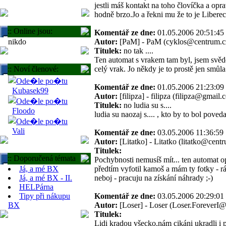
jestli máš kontakt na toho človíčka a opr
hodně brzo.Jo a řekni mu že to je Liberec
:: Online jsou:
Komentář ze dne:
01.05.2006 20:51:
nikdo
Autor:
[PaM] - PaM (cyklos@centrum.c
Titulek:
no tak ....
Ten automat s vrakem tam byl, jsem svěd
:: Noví členové:
celý vrak. Jo někdy je to prostě jen smůla
Komentář ze dne:
01.05.2006 21:23:
Kubasek99
Autor:
[filipza] - filipza (filipza@gmail.
Titulek:
no ludia su s....
Floodo
ludia su naozaj s.... , kto by to bol pove
Vali
Komentář ze dne:
03.05.2006 11:36:
Autor:
[Litatko] - Litatko (litatko@cent
Titulek:
:: Doporučená témata
Pochybnosti nemusíš mít... ten automat op
Já, a mé BX
předtím vyfotil kamoš a mám ty fotky - rád
Já, a mé BX - II.
neboj - pracuju na získání náhrady ;-)
HELPárna
Tipy při nákupu
Komentář ze dne:
03.05.2006 20:29:
BX
Autor:
[Loser] - Loser (Loser.ForeverI
Titulek:
Lidi kradou všecko,nám cikáni ukradli i p