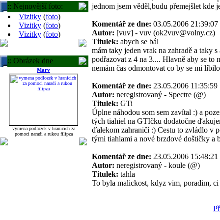
:: Nejnovější foto:
jednom jsem věděl,budu přemejšlet kde je.
Vizitky
(
foto
)
Komentář ze dne:
03.05.2006 21:39:
Vizitky
(
foto
)
Autor:
[vuv] - vuv (ok2vuv@volny.cz)
Vizitky
(
foto
)
Titulek:
abych se bál
mám taky jeden vrak na zahradě a taky 
podřazovat z 4 na 3.... Hlavně aby se to 
:: Obrázek dne
nemám čas odmontovat co by se mi líbilo
Marv
Komentář ze dne:
23.05.2006 11:35:
Autor:
neregistrovaný - Spectre (@)
Titulek:
GTi
Úplne náhodou som sem zavítal :) a poz
tých tiahiel na GTIčku dodatočne ďakuje
ďalekom zahraničí :) Cestu to zvládlo v p
vymena podlozek v hranicich za
pomoci naradi a rukou filipza
tými tiahlami a nové brzdové doštičky a b
Komentář ze dne:
23.05.2006 15:48:
Autor:
neregistrovaný - koule (@)
Titulek:
tahla
To byla malickost, kdyz vim, poradim, c
Př