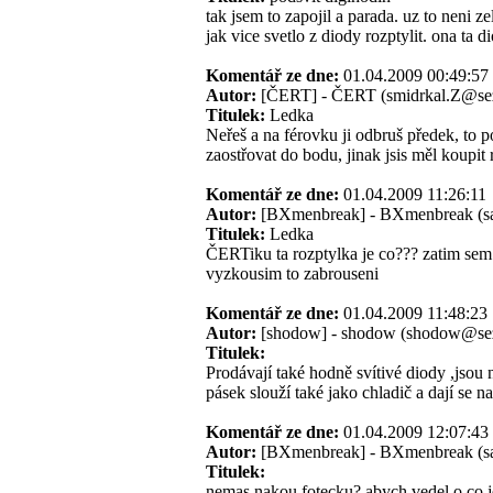
tak jsem to zapojil a parada. uz to neni 
jak vice svetlo z diody rozptylit. ona ta d
Komentář ze dne:
01.04.2009 00:49:
Autor:
[ČERT] - ČERT (smidrkal.Z@se
Titulek:
Ledka
Neřeš a na férovku ji odbruš předek, to po
zaostřovat do bodu, jinak jsis měl koupit
Komentář ze dne:
01.04.2009 11:26:
Autor:
[BXmenbreak] - BXmenbreak (s
Titulek:
Ledka
ČERTiku ta rozptylka je co??? zatim sem se
vyzkousim to zabrouseni
Komentář ze dne:
01.04.2009 11:48:
Autor:
[shodow] - shodow (shodow@se
Titulek:
Prodávají také hodně svítivé diody ,jsou
pásek slouží také jako chladič a dají se n
Komentář ze dne:
01.04.2009 12:07:
Autor:
[BXmenbreak] - BXmenbreak (s
Titulek:
nemas nakou fotecku? abych vedel o co jd