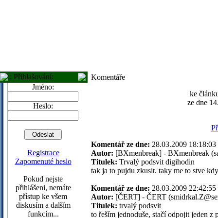
:: Přihlašování:
Komentáře
Jméno:
ke článku
ze dne 14
Heslo:
Př
Komentář ze dne:
28.03.2009 18:18:
Registrace
Autor:
[BXmenbreak] - BXmenbreak (s
Zapomenuté heslo
Titulek:
Trvalý podsvit digihodin
tak ja to pujdu zkusit. taky me to stve k
Pokud nejste
přihlášeni, nemáte
Komentář ze dne:
28.03.2009 22:42:
přístup ke všem
Autor:
[ČERT] - ČERT (smidrkal.Z@se
diskusím a dalším
Titulek:
trvalý podsvit
funkcím...
to řeším jednoduše, stačí odpojit jeden z