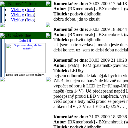
:: Nejnovější foto:
Komentář ze dne:
30.03.2009 17:54:
Autor:
[BXmenbreak] - BXmenbreak (s
Vizitky
(
foto
)
Titulek:
podsvit digihodin
Vizitky
(
foto
)
dobra dobra. jdu to zkusit.
Vizitky
(
foto
)
Komentář ze dne:
30.03.2009 18:39:
Autor:
[BXmenbreak] - BXmenbreak (s
:: Obrázek dne
Titulek:
podsvit digihodin
Luboš.H
tak jsem na to zvedavej. musim jeste dnes
delsi konec. uz jsem to delsi dobu nedelal
Komentář ze dne:
30.03.2009 21:10:
Autor:
[PaM] - PaM (patamatbx(zavinac)
Titulek:
LEDky
nejsem odborník ale tak nějak bych to vi
Dopis tam vleze, ale bez známky!
Záleží to nejen na barvě ale hlavně na p
výpočet odporu k LED je: R=[Unap-Ud]/
napětí (cca 14V), Ud předepsané napětí 
předepsaný proud LED v ampérech, výsle
větší odpor a tedy nižší proud se projeví 
altíkem 14V , 3 V na LED a 0,025A… [ 1
Komentář ze dne:
31.03.2009 18:30:
Autor:
[BXmenbreak] - BXmenbreak (s
Titulek:
podsvit digihodin