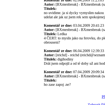
Komentář ze dne:
02.04.2009 11:25:
Autor:
[BXmenbreak] - BXmenbreak (s
Titulek:
no uvidime. ja si dycky vymyslim nakou pi
udelat ale jak uz jsem rek sem spokojenej 
Komentář ze dne:
03.04.2009 20:41:
Autor:
[BXmenbreak] - BXmenbreak (s
Titulek:
Ledka
4 ČERT: to myslis jako na ferovku, do plo
obrouseni?
Komentář ze dne:
06.04.2009 12:39:
Autor:
[reichd] - reichd (reichd@seznam
Titulek:
digihodiny
Drát jsem odpojil a od té doby už ani hodi
Komentář ze dne:
07.04.2009 20:09:
Autor:
[BXmenbreak] - BXmenbreak (s
Titulek:
ho zase zapoj .ne?
Př
Zobrazit čl