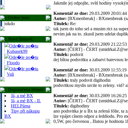
Jakmile jej odpojíte, svítí hodiny vysokým
Komentář ze dne:
29.03.2009 20:01:
:: Online jsou:
Autor:
[BXmenbreak] - BXmenbreak (s
nikdo
Titulek:
Re:
tak jsem do toho sel a musim rict za supe
nevim jak na to. zkusil jsem udelat duplik
:: Noví členové:
Komentář ze dne:
29.03.2009 21:22:
Autor:
[ČERT] - ČERT (smidrkal.Z@se
Kubasek99
Titulek:
podsvit
dej bílou podsvitku a zabarvi barevnou 
Floodo
Komentář ze dne:
30.03.2009 11:55:
Vali
Autor:
[BXmenbreak] - BXmenbreak (s
Titulek:
traly podsvit digihodin
podsvitkou myslis urcite to zeleny. vid? 
:: Doporučená témata
Já, a mé BX
Komentář ze dne:
30.03.2009 16:26:
Já, a mé BX - II.
Autor:
[ČERT] - ČERT (smidrkal.Z@se
HELPárna
Titulek:
digihodiny
Tipy při nákupu
ano podsvitka je u Bx ta zelená fólie, ta 
BX
lze vpájet cínem odpor a leddiodu. Pro 
0,5W, pro červenou , žlutou je hodnota 