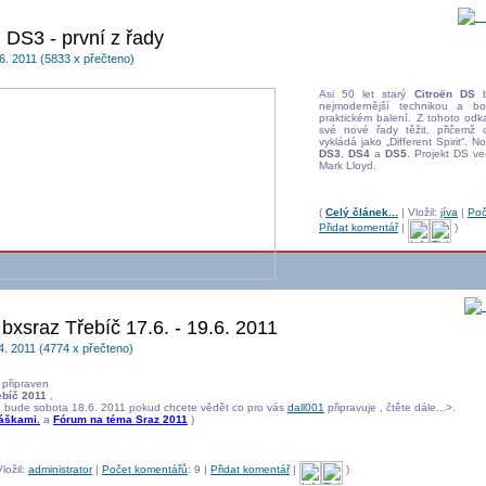
Hi
 DS3 - první z řady
6. 2011 (5833 x přečteno)
Asi 50 let starý
Citroën DS
b
nejmodernější technikou a b
praktickém balení. Z tohoto odk
své nové řady těžit, přičemž
vykládá jako „Different Spirit“. 
DS3
,
DS4
a
DS5
. Projekt DS ve
Mark Lloyd.
(
Celý článek...
| Vložil:
jíva
|
Poč
Přidat komentář
|
)
í bxsraz Třebíč 17.6. - 19.6. 2011
4. 2011 (4774 x přečteno)
e připraven
řebíč 2011
,
n bude sobota 18.6. 2011 pokud chcete vědět co pro vás
dall001
připravuje , čtěte dále...>.
láškami.
a
Fórum na téma Sraz 2011
)
ložil:
administrator
|
Počet komentářů
: 9 |
Přidat komentář
|
)