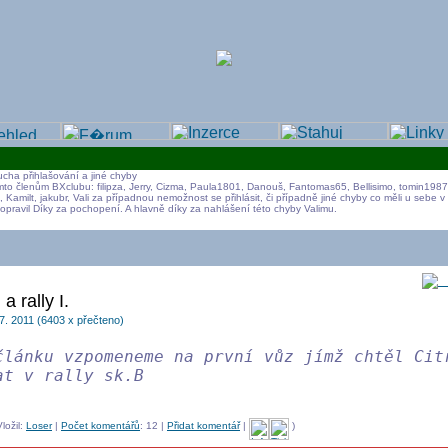
cha přihlašování a jiné chyby
o členům BXclubu: filipza, Jerry, Cizma, Paula1801, Danouš, Fantomas65, Bellisimo, tomin1987
Kamilt, jakubr, Vali za případnou nemožnost se přihlásit, či případně jiné chyby co měli u sebe 
opravil Díky za pochopení. A hlavně díky za nahlášení této chyby Valimu.
Hi
a rally I.
7. 2011 (6403 x přečteno)
článku vzpomeneme na první vůz jímž chtěl Cit
at v rally sk.B
ložil:
Loser
|
Počet komentářů
: 12 |
Přidat komentář
|
)