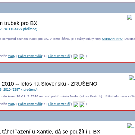
O
 trubek pro BX
2. 2011 (6335 x přečteno)
 kompletní seznam trubek pro BX. V tomto článku je použity letáky firmy
KARBAN.INFO
. Diskus
ložil:
marty
|
Počet komentářů
: 4 |
Přidat komentář
|
)
 2010 -- letos na Slovensku - ZRUŠENO
8. 2010 (7287 x přečteno)
 bude konat
10.-12. 9. 2010
na ranči poblíž města Modra ( okres Pezinok) .. Bližší informace v člán
ložil:
marty
|
Počet komentářů
: 6 |
Přidat komentář
|
)
O
táhel řazení u Xantie, dá se použít i u BX