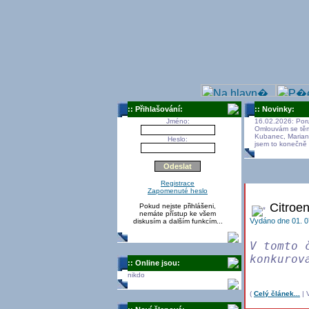
:: Přihlašování:
:: Novinky:
Jméno:
16.02.2026:
Poru
Omlouvám se těmt
Kubanec, Marian, 
Heslo:
jsem to konečně 
Registrace
Zapomenuté heslo
Citroen 
Pokud nejste přihlášeni,
nemáte přístup ke všem
Vydáno dne 01. 0
diskusím a dalším funkcím...
V tomto 
konkurov
:: Online jsou:
nikdo
(
Celý článek...
| V