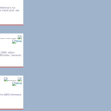
sdrátoval a na
s Xantií pryč, tak
pravy + úpravy
y 1989, výkon
 BXclubu: Jansová.
Novinky
o bližší informace