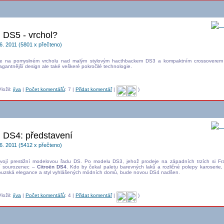
Hi
n DS5 - vrchol?
6. 2011 (5801 x přečteno)
e na pomyslném vrcholu nad malým stylovým hacthbackem DS3 a kompaktním crossoverem
gantnější design ale také veškeré pokročilé technologie.
ložil:
jíva
|
Počet komentářů
: 7 |
Přidat komentář
|
)
Hi
n DS4: představení
6. 2011 (5412 x přečteno)
 svojí prestižní modelovou řadu DS. Po modelu DS3, jehož prodeje na západních trzích si Fra
ší sourozenec –
Citroën DS4
. Kdo by čekal paletu barevných laků a rozličné polepy karoserie
couzská elegance a styl vyhlášených módních domů, bude novou DS4 nadšen.
ložil:
jíva
|
Počet komentářů
: 4 |
Přidat komentář
|
)