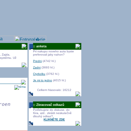
:: anketa
Pri nakupu noveho auta byste
, Zajda,
preferovali jaky nahon?
v systému. Už
Predni
(4742 hl.)
Zadni
(3693 hl.)
Ctyrkolku
(3762 hl.)
Je mi to jedno
(4015 hl.)
storie Citroënu
Celkem hlasovalo: 16212
roen
:: Zkracovač odkazů
Potřebujete do diskuse, do
fóra, atd.. zkrátit neskutečně
dlouhý odkaz?
KLIKNĚTE ZDE