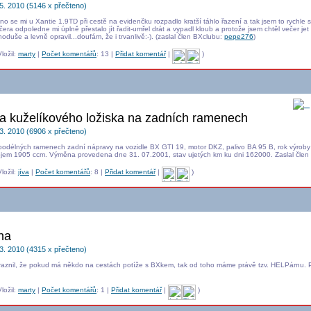
5. 2010 (5146 x přečteno)
o se mi u Xantie 1.9TD při cestě na evidenčku rozpadlo kratší táhlo řazení a tak jsem to rychle 
era odpoledne mi úplně přestalo jít řadit-umřel drát a vypadl kloub a protože jsem chtěl večer jet 
noduše a levně opravil...doufám, že i trvanlivě:-). (zaslal člen BXclubu:
pepe276
)
ložil:
marty
|
Počet komentářů
: 13 |
Přidat komentář
|
)
O
 kuželíkového ložiska na zadních ramenech
3. 2010 (6906 x přečteno)
podélných ramenech zadní nápravy na vozidle BX GTI 19, motor DKZ, palivo BA 95 B, rok výrob
bjem 1905 ccm. Výměna provedena dne 31. 07.2001, stav ujetých km ku dni 162000. Zaslal člen
ložil:
jíva
|
Počet komentářů
: 8 |
Přidat komentář
|
)
na
3. 2010 (4315 x přečteno)
aznil, že pokud má někdo na cestách potíže s BXkem, tak od toho máme právě tzv. HELPárnu. Pr
ložil:
marty
|
Počet komentářů
: 1 |
Přidat komentář
|
)