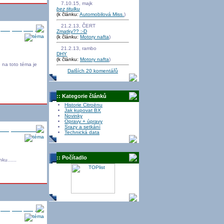
7.10.15, majk
bez titulku
(k článku:
Automobilová Miss.
)
21.2.13, ČERT
pravy + úpravy
Zmatky?? :-D
(k článku:
Motory nafta
)
21.2.13, rambo
DHY
(k článku:
Motory nafta
)
e na toto téma je
Dalších 20 komentářů
:: Kategorie článků
Historie Citroënu
Jak kupovat BX
Novinky
Opravy + úpravy
Srazy a setkání
Srazy a setkání
Technická data
:: Počítadlo
ku......
pravy + úpravy