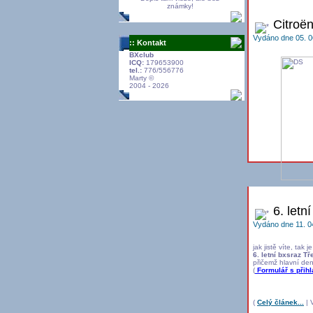
známky!
Citroën
Vydáno dne 05. 0
:: Kontakt
BXclub
ICQ:
179653900
tel.:
776/556776
Marty ©
2004 - 2026
6. letn
Vydáno dne 11. 0
jak jistě víte, tak j
6. letní bxsraz T
přičemž hlavní de
(
Formulář s přih
(
Celý článek...
| V