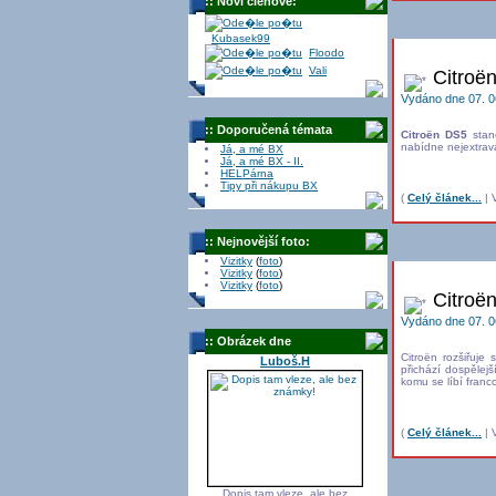
:: Noví členové:
Kubasek99
Floodo
Vali
Citroë
Vydáno dne 07. 0
:: Doporučená témata
Citroën DS5
stan
nabídne nejextrava
Já, a mé BX
Já, a mé BX - II.
HELPárna
Tipy při nákupu BX
(
Celý článek...
| V
:: Nejnovější foto:
Vizitky
(
foto
)
Vizitky
(
foto
)
Vizitky
(
foto
)
Citroë
Vydáno dne 07. 0
:: Obrázek dne
Citroën rozšiřuje
Luboš.H
přichází dospělej
komu se líbí fran
(
Celý článek...
| V
Dopis tam vleze, ale bez