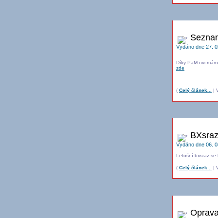
Seznam
Vydáno dne 27. 0
Díky PaM-ovi máme
zde
(
Celý článek...
| V
BXsraz
Vydáno dne 06. 0
Letošní bxsraz se
(
Celý článek...
| V
Oprava 