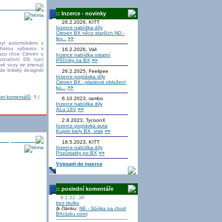
storie Citroënu
:: Inzerce - novinky
26.2.2026, KITT
Inzerce nabídka díly
Citroen BX něco starších ND -
lev...
>>
yl automobilem s
ohatou výbavou v
16.2.2026, Vali
azu chce Citroën u
Inzerce nabídka ostatní
 označení DS nyní
Příčníky na BX
>>
Nové vozy se jmenují
de britský designér
26.2.2025, Feelipee
Inzerce poptávka díly
Citroen BX - plastové obložení
ku...
>>
et komentářů
: 5 |
6.10.2023, rambo
Inzerce nabídka díly
ALu 16V
>>
2.8.2023, TycoonX
Inzerce poptávka auta
Kupim biely BX, vrak
>>
Srazy a setkání
18.5.2023, KITT
Inzerce nabídka díly
Pozůstatky po BX
>>
Vstoupit do inzerce
:: poslední komentáře
9.1.22, Jiří
bez titulku
(k článku:
NE - Sbírka na chod
BXclubu.com
)