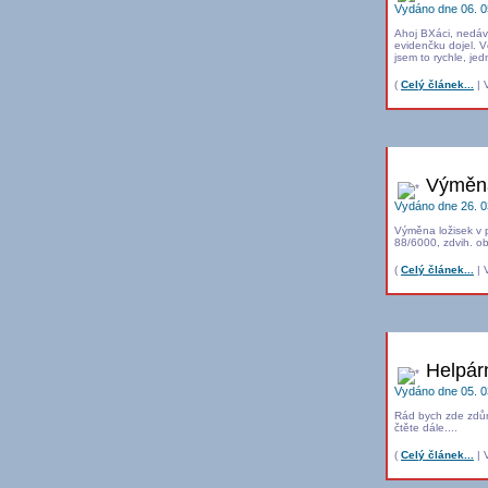
Vydáno dne 06. 0
Ahoj BXáci, nedávn
evidenčku dojel. Vč
jsem to rychle, jed
(
Celý článek...
| V
Výměna
Vydáno dne 26. 0
Výměna ložisek v 
88/6000, zdvih. o
(
Celý článek...
| V
Helpár
Vydáno dne 05. 0
Rád bych zde zdůr
čtěte dále....
(
Celý článek...
| V