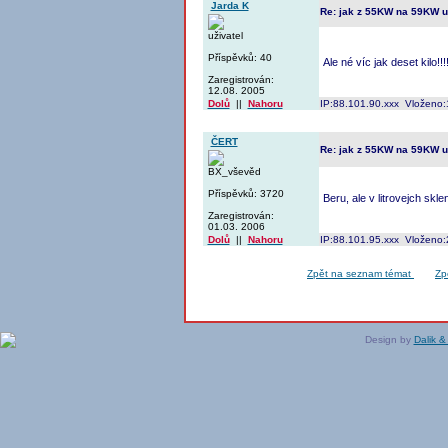
Jarda K
Re: jak z 55KW na 59KW 
uživatel
Příspěvků: 40
Ale né víc jak deset kilo!!!
Zaregistrován:
12.08. 2005
Dolů
||
Nahoru
IP:88.101.90.xxx Vloženo:
ČERT
Re: jak z 55KW na 59KW 
BX_vševěd
Příspěvků: 3720
Beru, ale v litrovejch skle
Zaregistrován:
01.03. 2006
Dolů
||
Nahoru
IP:88.101.95.xxx Vloženo:
Zpět na seznam témat
Zp
Design by
Dalik &