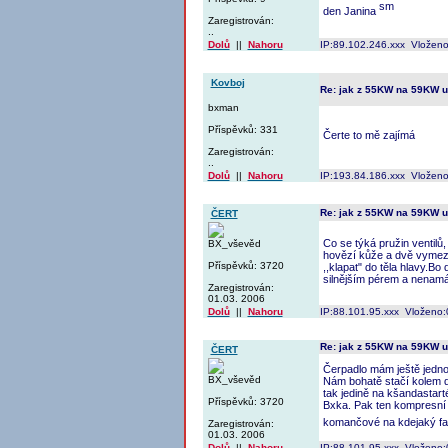
den Janina
Zaregistrován:
..
Dolů
||
Nahoru
IP:89.102.246.xxx Vloženo
Kovboj
Re: jak z 55KW na 59KW 
bxman
Příspěvků: 331
Čerte to mě zajímá
Zaregistrován:
..
Dolů
||
Nahoru
IP:193.84.186.xxx Vloženo
Re: jak z 55KW na 59KW 
ČERT
Co se týká pružin ventil
BX_vševěd
hovězí kůže a dvě vymezo
Příspěvků: 3720
,,klapat" do těla hlavy.Bo
silnějším pérem a nenamá
Zaregistrován:
01.03. 2006
Dolů
||
Nahoru
IP:88.101.95.xxx Vloženo:
Re: jak z 55KW na 59KW 
ČERT
Čerpadlo mám ještě jedno,
BX_vševěd
Nám bohatě stačí kolem d
tak jedině na kšandastart
Příspěvků: 3720
Bxka. Pak ten kompresní p
komančové na kdejaký fa
Zaregistrován:
01.03. 2006
Dolů
||
Nahoru
IP:88.101.95.xxx Vloženo: