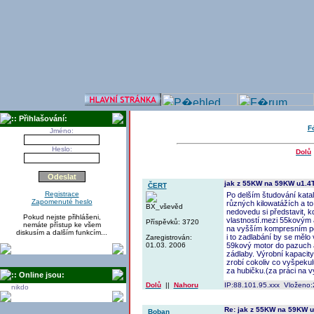
:: Přihlašování:
F
Jméno:
Heslo:
Dolů
jak z 55KW na 59KW u1.4
ČERT
Registrace
Po delším študování katal
Zapomenuté heslo
různých kilowatážích a to
BX_vševěd
nedovedu si představit, 
Pokud nejste přihlášeni,
vlastností.mezi 55kovým 
Příspěvků: 3720
nemáte přístup ke všem
na vyšším kompresním pom
diskusím a dalším funkcím...
i to zadlabání by se mělo
Zaregistrován:
01.03. 2006
59kový motor do pazuch a 
zádlaby. Výrobní kapacity 
zrobí cokoliv co vyšpekulu
za hubičku.(za práci na v
:: Online jsou:
Dolů
||
Nahoru
IP:88.101.95.xxx Vloženo:
nikdo
Re: jak z 55KW na 59KW 
Boban