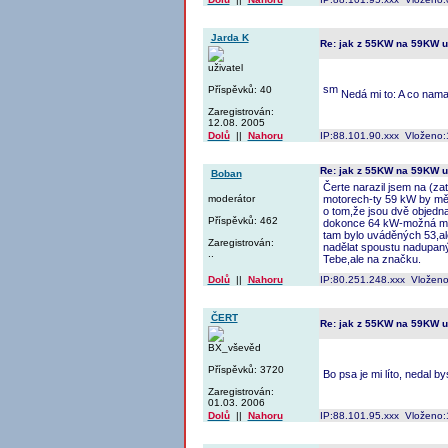
Jarda K
Re: jak z 55KW na 59KW 
uživatel
Příspěvků: 40
Nedá mi to: A co nama
Zaregistrován:
12.08. 2005
Dolů
||
Nahoru
IP:88.101.90.xxx Vloženo:
Re: jak z 55KW na 59KW 
Boban
Čerte narazil jsem na (za
moderátor
motorech-ty 59 kW by měly
o tom,že jsou dvě objednac
Příspěvků: 462
dokonce 64 kW-možná moto
tam bylo uváděných 53,al
Zaregistrován:
nadělat spoustu nadupaný
..
Tebe,ale na značku.
Dolů
||
Nahoru
IP:80.251.248.xxx Vloženo
ČERT
Re: jak z 55KW na 59KW 
BX_vševěd
Příspěvků: 3720
Bo psa je mi líto, nedal
Zaregistrován:
01.03. 2006
Dolů
||
Nahoru
IP:88.101.95.xxx Vloženo: