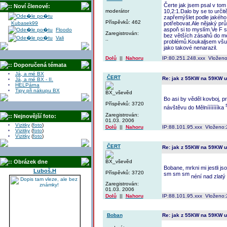
Čerte jak jsem psal v tom
:: Noví členové:
moderátor
10,2:1.Dalo by se to určit
zapřemýšlet podle jakého 
Příspěvků: 462
Kubasek99
potřebovat.Ale nějaký prů
aspoň si to myslím.Ve F 
Floodo
Zaregistrován:
bez větších zásahů do mot
Vali
..
problémů.Koukaljsem všu
jako takové nenarazil.
Dolů
||
Nahoru
IP:80.251.248.xxx Vloženo
:: Doporučená témata
Já, a mé BX
ČERT
Re: jak z 55KW na 59KW 
Já, a mé BX - II.
HELPárna
Tipy při nákupu BX
BX_vševěd
Bo asi by věděl kovboj, 
Příspěvků: 3720
návštěvu do Mělníííííííka
Zaregistrován:
:: Nejnovější foto:
01.03. 2006
Vizitky
(
foto
)
Dolů
||
Nahoru
IP:88.101.95.xxx Vloženo:
Vizitky
(
foto
)
Vizitky
(
foto
)
ČERT
Re: jak z 55KW na 59KW 
:: Obrázek dne
BX_vševěd
Bobane, mrkni mi jestli j
Luboš.H
Příspěvků: 3720
néní nad zlatý
Zaregistrován:
01.03. 2006
Dolů
||
Nahoru
IP:88.101.95.xxx Vloženo:
Boban
Re: jak z 55KW na 59KW 