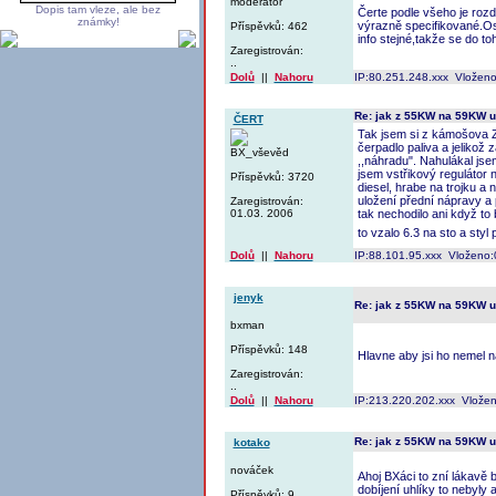
moderátor
Dopis tam vleze, ale bez
Čerte podle všeho je rozdí
známky!
výrazně specifikované.Ost
Příspěvků: 462
info stejné,takže se do t
Zaregistrován:
..
Dolů
||
Nahoru
IP:80.251.248.xxx Vloženo
Re: jak z 55KW na 59KW 
ČERT
Tak jsem si z kámošova Z
čerpadlo paliva a jelikož 
BX_vševěd
,,náhradu". Nahulákal jse
jsem vstřikový regulátor n
Příspěvků: 3720
diesel, hrabe na trojku a 
uložení přední nápravy a 
Zaregistrován:
01.03. 2006
tak nechodilo ani když to 
to vzalo 6.3 na sto a styl
Dolů
||
Nahoru
IP:88.101.95.xxx Vloženo:
jenyk
Re: jak z 55KW na 59KW 
bxman
Příspěvků: 148
Hlavne aby jsi ho nemel 
Zaregistrován:
..
Dolů
||
Nahoru
IP:213.220.202.xxx Vložen
Re: jak z 55KW na 59KW 
kotako
nováček
Ahoj BXáci to zní lákavě 
dobíjení uhlíky to nebyly
Příspěvků: 9