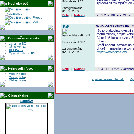
Příspěvků: 203
zprovoznit,tak zjistím,co 
:: Noví členové:
Zaregistrován:
01.02. 2009
Kubasek99
Dolů
||
Nahoru
IP:82.202.109.xxx Vloženo
Floodo
Vali
Re: KARBAN trubky Bx - 
PaM
Je to ptákovina, vyplatí se
metrů trubek, stejně větši
hydraulický odborník
Já teď už beru pouze v BE
:: Doporučená témata
3,5mm ....
Příspěvků: 1707
Já, a mé BX
Stačí napsat, zavolat do 
Já, a mé BX - II.
chceš ... materiál na to ma
Zaregistrován:
HELPárna
02.01. 2006
http://www.bekas.cz/
Tipy při nákupu BX
.
:: Nejnovější foto:
Dolů
||
Nahoru
IP:94.112.11.xxx Vloženo:
Vizitky
(
foto
)
Vizitky
(
foto
)
Zpět na seznam témat
Zp
Vizitky
(
foto
)
:: Obrázek dne
Luboš.H