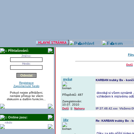
:: Přihlašování:
Fór
Jméno:
Heslo:
Dolů
myšut
KARBAN trubky Bx - konč
Registrace
Zapomenuté heslo
bxman
Pokud nejste přihlášeni,
dovoluji si všem oznámit 
Příspěvků: 487
nemáte přístup ke všem
vzhledem k mizivému odběr
diskusím a dalším funkcím...
Zaregistrován:
10.07. 2010
Dolů
||
Nahoru
IP:37.48.42.xxx Vloženo:0
:: Online jsou:
16v
Re: KARBAN trubky Bx - 
nikdo
bxman
Díky za info,příští týden