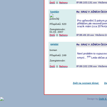
Dolů
||
Nahoru
IP:88.103.131.xxx Vloženo
kapitán
Re: SRAZ V JIŽNÍCH ČEC
pokročilý
Pro upřesnění.S pokym,p
přihlášen,ale neuvedl js
Příspěvků: 620
srazík mám (cca 20?km)
Zaregistrován:
01.03. 2007
Dolů
||
Nahoru
IP:86.49.19.xxx Vloženo:2
pajator
Re: SRAZ V JIŽNÍCH ČEC
bxman
Není problém to vypucovat
Příspěvků: 249
smysl...
Leda občas 
Zaregistrován:
..
Dolů
||
Nahoru
IP:89.102.159.xxx Vloženo
Zpět na seznam témat
Zp
Design by
Dalik &