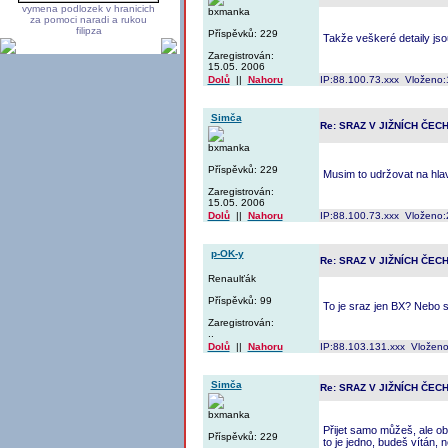
vymena podlozek v hranicich
bxmanka
za pomoci naradi a rukou
filipza
Příspěvků: 229
Takže veškeré detaily jso
Zaregistrován:
15.05. 2006
Dolů
||
Nahoru
IP:88.100.73.xxx Vloženo:
Simča
Re: SRAZ V JIŽNÍCH ČEC
bxmanka
Příspěvků: 229
Musim to udržovat na hla
Zaregistrován:
15.05. 2006
Dolů
||
Nahoru
IP:88.100.73.xxx Vloženo:
p-OK-y
Re: SRAZ V JIŽNÍCH ČEC
Renaulťák
Příspěvků: 99
To je sraz jen BX? Nebo s
Zaregistrován:
..
Dolů
||
Nahoru
IP:88.103.131.xxx Vloženo
Simča
Re: SRAZ V JIŽNÍCH ČEC
bxmanka
Přijet samo můžeš, ale ob
Příspěvků: 229
to je jedno, budeš vítán,