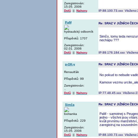
Zaregistrován:
15.05. 2006
Dolů
||
Nahoru
IP:88.100.73.xxx Vloženo:
PaM
Re: SRAZ V JIŽNÍCH ČEC
hydraulický odborník
Simčo, tomu teda nerozumí
Příspěvků: 1707
nechápu ???
Zaregistrován:
02.01. 2006
Dolů
||
Nahoru
IP:89.176.184.xxx Vloženo
p-OK-y
Re: SRAZ V JIŽNÍCH ČEC
Renaulťák
No pokud to nebude vadit,
Příspěvků: 99
Kamose vezmu urcite,,ale
Zaregistrován:
..
Dolů
||
Nahoru
IP:77.48.45.xxx Vloženo:2
Re: SRAZ V JIŽNÍCH ČEC
Simča
PaM - samotnej s Peugeote
bxmanka
jedno - všichni jsou vítán
Příspěvků: 229
kvůli prvnímu manželství, 
zaregistruj na sousedním 
Zaregistrován:
15.05. 2006
Dolů
||
Nahoru
IP:88.100.73.xxx Vloženo: