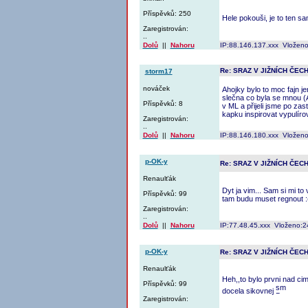
Příspěvků: 250
Hele pokouši, je to ten s
Zaregistrován:
..
Dolů
||
Nahoru
IP:88.146.137.xxx Vloženo
Re: SRAZ V JIŽNÍCH ČEC
storm17
nováček
Ahojky bylo to moc fajn j
slečna co byla se mnou (
Příspěvků: 8
v ML a přijeli jsme po za
kapku inspirovat vypulíro
Zaregistrován:
..
Dolů
||
Nahoru
IP:88.146.180.xxx Vloženo
p-OK-y
Re: SRAZ V JIŽNÍCH ČEC
Renaulťák
Dyt ja vim... Sam si mi to
Příspěvků: 99
tam budu muset regnout :
Zaregistrován:
..
Dolů
||
Nahoru
IP:77.48.45.xxx Vloženo:2
p-OK-y
Re: SRAZ V JIŽNÍCH ČEC
Renaulťák
Heh,,to bylo prvni nad ci
Příspěvků: 99
docela sikovnej
Zaregistrován:
..