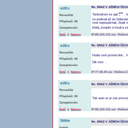
Re: SRAZ V JIŽNÍCH ČEC
p-OK-y
Tankodrom se ujal
.. M
Renaulťák
se podivali až do Sobesla
Příspěvků: 99
sme nepospichali. Jinak n
bída),,koupim si kouli a 
Zaregistrován:
..
Dolů
||
Nahoru
IP:88.103.131.xxx Vloženo
p-OK-y
Re: SRAZ V JIŽNÍCH ČEC
Renaulťák
Hodis sem prosim link... 
Příspěvků: 99
Dik moc
Zaregistrován:
..
Dolů
||
Nahoru
IP:77.48.45.xxx Vloženo:2
p-OK-y
Re: SRAZ V JIŽNÍCH ČEC
Renaulťák
Příspěvků: 99
Tak auto uz je zas provo
Zaregistrován:
..
Dolů
||
Nahoru
IP:88.103.131.xxx Vloženo
Stiblos
Re: SRAZ V JIŽNÍCH ČEC
bxman