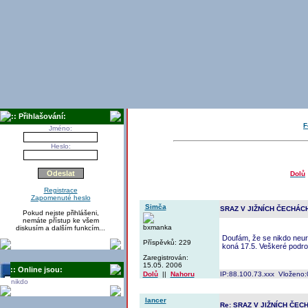
:: Přihlašování:
F
Jméno:
Heslo:
Dolů
Registrace
Zapomenuté heslo
Simča
SRAZ V JIŽNÍCH ČECHÁC
Pokud nejste přihlášeni,
nemáte přístup ke všem
bxmanka
diskusím a dalším funkcím...
Doufám, že se nikdo neura
Příspěvků: 229
koná 17.5. Veškeré podrob
Zaregistrován:
15.05. 2006
:: Online jsou:
Dolů
||
Nahoru
IP:88.100.73.xxx Vloženo:
nikdo
lancer
Re: SRAZ V JIŽNÍCH ČEC