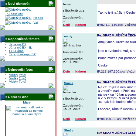
:: Noví členové:
bxman
Příspěvků: 324
Tak to je jina:)Jizni Cechy
Kubasek99
Zaregistrován:
Floodo
..
Vali
Dolů
||
Nahoru
IP:82.117.140.xxx Vloženo
Re: SRAZ V JIŽNÍCH ČEC
marty
:: Doporučená témata
Ahoj Simco, urcite se nik
Já, a mé BX
administrátor
Já, a mé BX - II.
je to o svobodne vuli, tzn
HELPárna
Příspěvků: 808
Tipy při nákupu BX
klidne muzes par pordobn
Zaregistrován:
27.01. 2005
Cauky
:: Nejnovější foto:
Dolů
||
Nahoru
IP:217.197.150.xxx Vložen
Vizitky
(
foto
)
Vizitky
(
foto
)
Vizitky
(
foto
)
Re: SRAZ V JIŽNÍCH ČEC
Simča
Na cz. to ještě neni moc
a veselím nad Lužnicí na
bxmanka
pánve - ca 40 km a soamo
:: Obrázek dne
a 2. v kempu. V okolí jso
Příspěvků: 229
.cz, tak kdo budete chtít p
Marv
Zaregistrován:
15.05. 2006
Lancere, ráda tě uvidim i 
Dolů
||
Nahoru
IP:88.100.73.xxx Vloženo:
Simča
Re: SRAZ V JIŽNÍCH ČEC